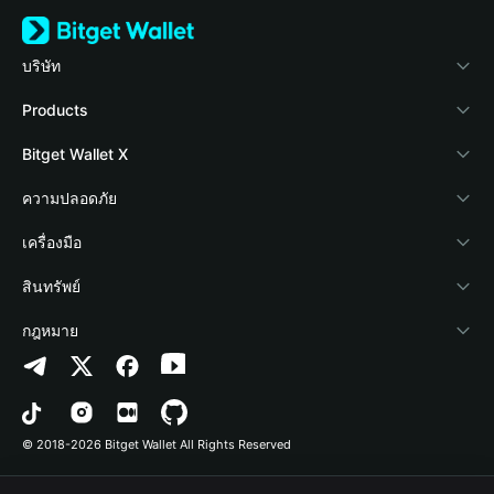
บริษัท
เกี่ยวกับ Bitget Wallet
Products
Blog
Crypto Card
Bitget Wallet X
Academy
Stablecoin Earn
นักพัฒนา
ความปลอดภัย
ข่าวสารด้านคริปโต
Payfi Crypto
เชื่อมต่อ Wallet
Protection Fund
เครื่องมือ
ศูนย์ช่วยเหลือ
Crypto Swap API
Bitget Wallet Pay
เทคโนโลยีความปลอดภัย
ซื้อคริปโต
สินทรัพย์
ติดต่อเรา
Altcoin Season Index
ลิสต์โปรเจกต์
การตรวจจับการอนุญาต
Arbitrum
กฎหมาย
ทรัพยากรข้อมูลของแบรนด์
Prediction Markets
การตรวจจับสัญญา
Avalanche
นโยบายความเป็นส่วนตัว
อาชีพ
DApp
การโอนเป็นชุด
Bitcoin
ข้อตกลงในการใช้บริการ
© 2018-2026 Bitget Wallet All Rights Reserved
การยืนยันช่องทางอย่างเป็นทางการ
Trade
BNB Chain
Risk Disclosure