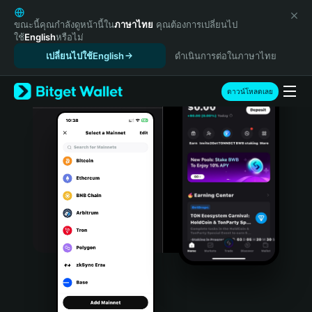
English
日本語
ขณะนี้คุณกำลังดูหน้านี้ใน
ภาษาไทย
คุณต้องการเปลี่ยนไป
ใช้
English
หรือไม่
Tiếng Việt
เปลี่ยนไปใช้English
ดำเนินการต่อในภาษาไทย
Русский
Español (Latinoamérica)
Türkçe
ดาวน์โหลดเลย
Italiano
Français
Deutsch
简体中文
繁體中文
Português (Portugal)
Bahasa Indonesia
ภาษาไทย
हिन्दी
বাংলা
Español
Português (Brasil)
Español (Argentina)