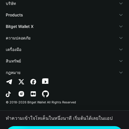
บริษัท
เกี่ยวกับ Bitget Wallet
Products
Blog
Crypto Card
Bitget Wallet X
Academy
Stablecoin Earn
นักพัฒนา
ความปลอดภัย
ข่าวสารด้านคริปโต
Payfi Crypto
เชื่อมต่อ Wallet
Protection Fund
เครื่องมือ
ศูนย์ช่วยเหลือ
Crypto Swap API
Bitget Wallet Pay
เทคโนโลยีความปลอดภัย
ซื้อคริปโต
สินทรัพย์
ติดต่อเรา
Altcoin Season Index
ลิสต์โปรเจกต์
การตรวจจับการอนุญาต
Arbitrum
กฎหมาย
ทรัพยากรข้อมูลของแบรนด์
Prediction Markets
การตรวจจับสัญญา
Avalanche
นโยบายความเป็นส่วนตัว
อาชีพ
DApp
การโอนเป็นชุด
Bitcoin
ข้อตกลงในการใช้บริการ
© 2018-2026 Bitget Wallet All Rights Reserved
การยืนยันช่องทางอย่างเป็นทางการ
Trade
BNB Chain
Risk Disclosure
ทำความเข้าใจโทเค็นในหนึ่งนาที เริ่มต้นได้เลยในแอป
RWA
Polygon