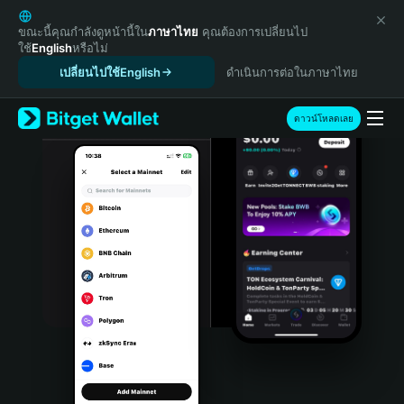
English
日本語
ขณะนี้คุณกำลังดูหน้านี้ใน
ภาษาไทย
คุณต้องการเปลี่ยนไป
ใช้
English
หรือไม่
Tiếng Việt
เปลี่ยนไปใช้English
ดำเนินการต่อในภาษาไทย
Русский
Español (Latinoamérica)
Türkçe
ดาวน์โหลดเลย
Italiano
Français
Deutsch
简体中文
繁體中文
Português (Portugal)
Bahasa Indonesia
ภาษาไทย
हिन्दी
বাংলা
Español
Português (Brasil)
Español (Argentina)