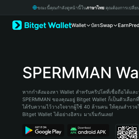
English
ขณะนี้คุณกำลังดูหน้านี้ใน
ภาษาไทย
คุณต้องการเปลี่ย
日本語
Tiếng Việt
Wallet
บัตร
Swap
Earn
Pred
Русский
Español (Latinoamérica)
Türkçe
Italiano
Français
Deutsch
SPERMMAN Wal
简体中文
繁體中文
Português (Portugal)
หากกำลังมองหา Wallet สำหรับคริปโตที่เชื่อถือได้และป
Bahasa Indonesia
SPERMMAN ของคุณอยู่ Bitget Wallet ก็เป็นตัวเลือกที่ด
ภาษาไทย
ได้รับความไว้วางใจจากผู้ใช้ 40 ล้านคน ให้คุณสำรว
हिन्दी
Bitget Wallet ได้อย่างอิสระ มาเริ่มกันเลย!
বাংলা
Español
Português (Brasil)
Español (Argentina)