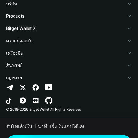
บริษัท
เกี่ยวกับ Bitget Wallet
Products
Blog
Crypto Card
Bitget Wallet X
Academy
Stablecoin Earn
นักพัฒนา
ความปลอดภัย
ข่าวสารด้านคริปโต
Payfi Crypto
เชื่อมต่อ Wallet
Protection Fund
เครื่องมือ
ศูนย์ช่วยเหลือ
Crypto Swap API
Bitget Wallet Pay
เทคโนโลยีความปลอดภัย
ซื้อคริปโต
สินทรัพย์
ติดต่อเรา
Altcoin Season Index
ลิสต์โปรเจกต์
การตรวจจับการอนุญาต
Arbitrum
กฎหมาย
ทรัพยากรข้อมูลของแบรนด์
Prediction Markets
การตรวจจับสัญญา
Avalanche
นโยบายความเป็นส่วนตัว
อาชีพ
DApp
การโอนเป็นชุด
Bitcoin
ข้อตกลงในการใช้บริการ
© 2018-2026 Bitget Wallet All Rights Reserved
การยืนยันช่องทางอย่างเป็นทางการ
Trade
BNB Chain
Risk Disclosure
รับโทเค็นใน 1 นาที: เริ่มในแอปได้เลย
RWA
Polygon