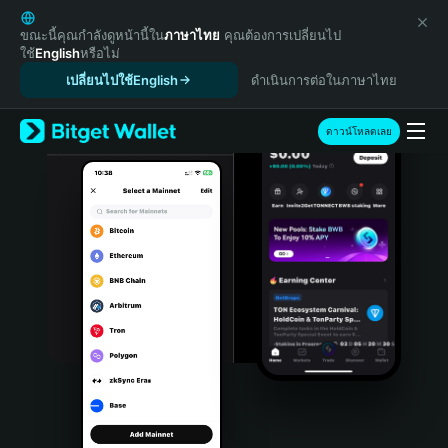
English
日本語
ขณะนี้คุณกำลังดูหน้านี้ใน
ภาษาไทย
คุณต้องการเปลี่ยนไป
ใช้
English
หรือไม่
Tiếng Việt
เปลี่ยนไปใช้English
ดำเนินการต่อในภาษาไทย
Русский
Español (Latinoamérica)
Türkçe
ดาวน์โหลดเลย
Italiano
Français
Deutsch
简体中文
繁體中文
Português (Portugal)
Bahasa Indonesia
ภาษาไทย
हिन्दी
বাংলা
Español
Português (Brasil)
Español (Argentina)