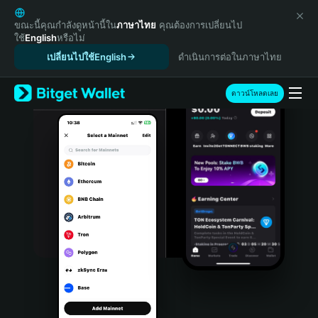
English
日本語
ขณะนี้คุณกำลังดูหน้านี้ใน
ภาษาไทย
คุณต้องการเปลี่ยนไป
ใช้
English
หรือไม่
Tiếng Việt
เปลี่ยนไปใช้English
ดำเนินการต่อในภาษาไทย
Русский
Español (Latinoamérica)
Türkçe
ดาวน์โหลดเลย
Italiano
Français
Deutsch
简体中文
繁體中文
Português (Portugal)
Bahasa Indonesia
ภาษาไทย
हिन्दी
বাংলা
Español
Português (Brasil)
Español (Argentina)