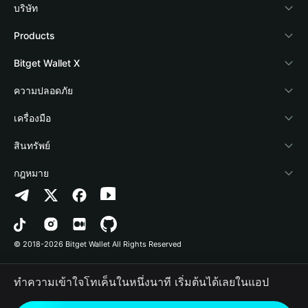
บริษัท
เกี่ยวกับ Bitget Wallet
Products
Blog
Crypto Card
Bitget Wallet X
Academy
Stablecoin Earn
นักพัฒนา
ความปลอดภัย
ข่าวสารด้านคริปโต
Payfi Crypto
เชื่อมต่อ Wallet
Protection Fund
เครื่องมือ
ศูนย์ช่วยเหลือ
Crypto Swap API
Bitget Wallet Pay
เทคโนโลยีความปลอดภัย
ซื้อคริปโต
สินทรัพย์
ติดต่อเรา
Altcoin Season Index
ลิสต์โปรเจกต์
การตรวจจับการอนุญาต
Arbitrum
กฎหมาย
ทรัพยากรข้อมูลของแบรนด์
Prediction Markets
การตรวจจับสัญญา
Avalanche
นโยบายความเป็นส่วนตัว
อาชีพ
DApp
การโอนเป็นชุด
Bitcoin
ข้อตกลงในการใช้บริการ
© 2018-2026 Bitget Wallet All Rights Reserved
การยืนยันช่องทางอย่างเป็นทางการ
Trade
BNB Chain
Risk Disclosure
ทำความเข้าใจโทเค็นในหนึ่งนาที เริ่มต้นได้เลยในแอป
RWA
Polygon