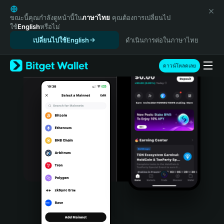
English
日本語
ขณะนี้คุณกำลังดูหน้านี้ใน
ภาษาไทย
คุณต้องการเปลี่ยนไป
ใช้
English
หรือไม่
Tiếng Việt
เปลี่ยนไปใช้English
ดำเนินการต่อในภาษาไทย
Русский
Español (Latinoamérica)
Türkçe
ดาวน์โหลดเลย
Italiano
Français
Deutsch
简体中文
繁體中文
Português (Portugal)
Bahasa Indonesia
ภาษาไทย
हिन्दी
বাংলা
Español
Português (Brasil)
Español (Argentina)