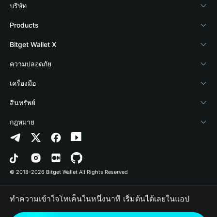
บริษัท
เกี่ยวกับ Bitget Wallet
Products
Blog
Crypto Card
Bitget Wallet X
Academy
Stablecoin Earn
นักพัฒนา
ความปลอดภัย
ข่าวสารด้านคริปโต
Payfi Crypto
เชื่อมต่อ Wallet
Protection Fund
เครื่องมือ
ศูนย์ช่วยเหลือ
Crypto Swap API
Bitget Wallet Pay
เทคโนโลยีความปลอดภัย
ซื้อคริปโต
สินทรัพย์
ติดต่อเรา
Altcoin Season Index
ลิสต์โปรเจกต์
การตรวจจับการอนุญาต
Arbitrum
กฎหมาย
ทรัพยากรข้อมูลของแบรนด์
Prediction Markets
การตรวจจับสัญญา
Avalanche
นโยบายความเป็นส่วนตัว
อาชีพ
DApp
การโอนเป็นชุด
Bitcoin
ข้อตกลงในการใช้บริการ
© 2018-2026 Bitget Wallet All Rights Reserved
การยืนยันช่องทางอย่างเป็นทางการ
Trade
BNB Chain
Risk Disclosure
ทำความเข้าใจโทเค็นในหนึ่งนาที เริ่มต้นได้เลยในแอป
RWA
Polygon