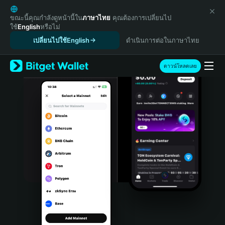
English
日本語
ขณะนี้คุณกำลังดูหน้านี้ใน
ภาษาไทย
คุณต้องการเปลี่ยนไป
ใช้
English
หรือไม่
Tiếng Việt
เปลี่ยนไปใช้English
ดำเนินการต่อในภาษาไทย
Русский
Español (Latinoamérica)
Türkçe
ดาวน์โหลดเลย
Italiano
Français
Deutsch
简体中文
繁體中文
Português (Portugal)
Bahasa Indonesia
ภาษาไทย
हिन्दी
বাংলা
Español
Português (Brasil)
Español (Argentina)