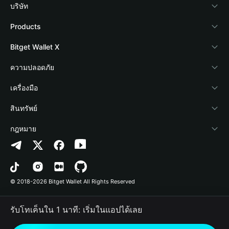
บริษัท
เกี่ยวกับ Bitget Wallet
Products
Blog
Crypto Card
Bitget Wallet X
Academy
Stablecoin Earn
นักพัฒนา
ความปลอดภัย
ข่าวสารด้านคริปโต
Payfi Crypto
เชื่อมต่อ Wallet
Protection Fund
เครื่องมือ
ศูนย์ช่วยเหลือ
Crypto Swap API
Bitget Wallet Pay
เทคโนโลยีความปลอดภัย
ซื้อคริปโต
สินทรัพย์
ติดต่อเรา
Altcoin Season Index
ลิสต์โปรเจกต์
การตรวจจับการอนุญาต
Arbitrum
กฎหมาย
ทรัพยากรข้อมูลของแบรนด์
Prediction Markets
การตรวจจับสัญญา
Avalanche
นโยบายความเป็นส่วนตัว
อาชีพ
DApp
การโอนเป็นชุด
Bitcoin
ข้อตกลงในการใช้บริการ
© 2018-2026 Bitget Wallet All Rights Reserved
การยืนยันช่องทางอย่างเป็นทางการ
Trade
BNB Chain
Risk Disclosure
รับโทเค็นใน 1 นาที: เริ่มในแอปได้เลย
RWA
Polygon