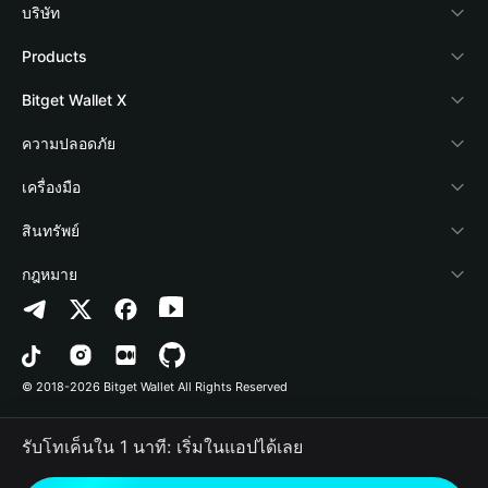
บริษัท
เกี่ยวกับ Bitget Wallet
Products
Blog
Crypto Card
Bitget Wallet X
Academy
Stablecoin Earn
นักพัฒนา
ความปลอดภัย
ข่าวสารด้านคริปโต
Payfi Crypto
เชื่อมต่อ Wallet
Protection Fund
เครื่องมือ
ศูนย์ช่วยเหลือ
Crypto Swap API
Bitget Wallet Pay
เทคโนโลยีความปลอดภัย
ซื้อคริปโต
สินทรัพย์
ติดต่อเรา
Altcoin Season Index
ลิสต์โปรเจกต์
การตรวจจับการอนุญาต
Arbitrum
กฎหมาย
ทรัพยากรข้อมูลของแบรนด์
Prediction Markets
การตรวจจับสัญญา
Avalanche
นโยบายความเป็นส่วนตัว
อาชีพ
DApp
การโอนเป็นชุด
Bitcoin
ข้อตกลงในการใช้บริการ
© 2018-2026 Bitget Wallet All Rights Reserved
การยืนยันช่องทางอย่างเป็นทางการ
Trade
BNB Chain
Risk Disclosure
รับโทเค็นใน 1 นาที: เริ่มในแอปได้เลย
RWA
Polygon