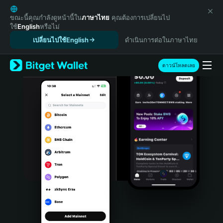
English
日本語
ขณะนี้คุณกำลังดูหน้านี้ใน
ภาษาไทย
คุณต้องการเปลี่ยนไป
ใช้
English
หรือไม่
Tiếng Việt
เปลี่ยนไปใช้English
ดำเนินการต่อในภาษาไทย
Русский
Español (Latinoamérica)
Türkçe
ดาวน์โหลดเลย
Italiano
Français
Deutsch
简体中文
繁體中文
Português (Portugal)
Bahasa Indonesia
ภาษาไทย
हिन्दी
বাংলা
Español
Português (Brasil)
Español (Argentina)