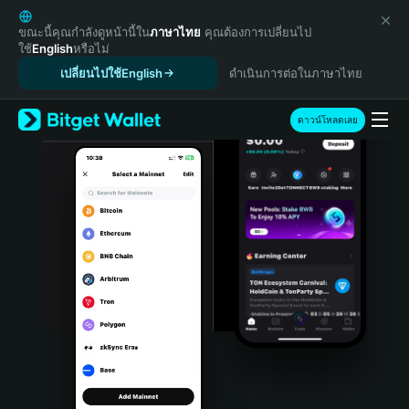
English
日本語
ขณะนี้คุณกำลังดูหน้านี้ใน
ภาษาไทย
คุณต้องการเปลี่ยนไป
ใช้
English
หรือไม่
Tiếng Việt
เปลี่ยนไปใช้English
ดำเนินการต่อในภาษาไทย
Русский
Español (Latinoamérica)
Türkçe
ดาวน์โหลดเลย
Italiano
Français
Deutsch
简体中文
繁體中文
Português (Portugal)
Bahasa Indonesia
ภาษาไทย
हिन्दी
বাংলা
Español
Português (Brasil)
Español (Argentina)