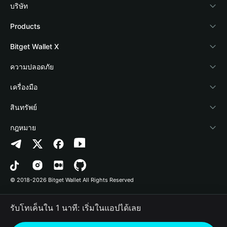
บริษัท
เกี่ยวกับ Bitget Wallet
Products
Blog
Crypto Card
Bitget Wallet X
Academy
Stablecoin Earn
นักพัฒนา
ความปลอดภัย
ข่าวสารด้านคริปโต
Payfi Crypto
เชื่อมต่อ Wallet
Protection Fund
เครื่องมือ
ศูนย์ช่วยเหลือ
Crypto Swap API
Bitget Wallet Pay
เทคโนโลยีความปลอดภัย
ซื้อคริปโต
สินทรัพย์
ติดต่อเรา
Altcoin Season Index
ลิสต์โปรเจกต์
การตรวจจับการอนุญาต
Arbitrum
กฎหมาย
ทรัพยากรข้อมูลของแบรนด์
Prediction Markets
การตรวจจับสัญญา
Avalanche
นโยบายความเป็นส่วนตัว
อาชีพ
DApp
การโอนเป็นชุด
Bitcoin
ข้อตกลงในการใช้บริการ
© 2018-2026 Bitget Wallet All Rights Reserved
การยืนยันช่องทางอย่างเป็นทางการ
Trade
BNB Chain
Risk Disclosure
รับโทเค็นใน 1 นาที: เริ่มในแอปได้เลย
RWA
Polygon