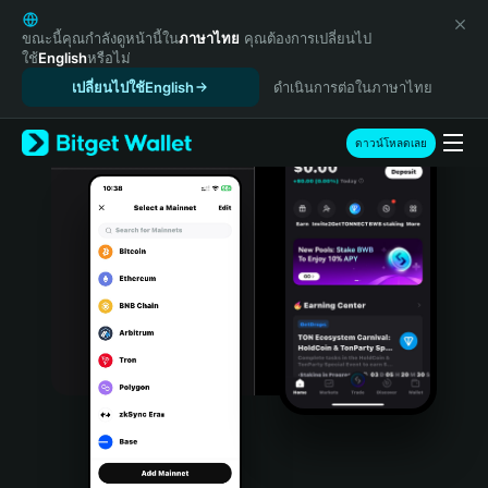
English
日本語
ขณะนี้คุณกำลังดูหน้านี้ใน
ภาษาไทย
คุณต้องการเปลี่ยนไป
ใช้
English
หรือไม่
Tiếng Việt
เปลี่ยนไปใช้English
ดำเนินการต่อในภาษาไทย
Русский
Español (Latinoamérica)
Türkçe
ดาวน์โหลดเลย
Italiano
Français
Deutsch
简体中文
繁體中文
Português (Portugal)
Bahasa Indonesia
ภาษาไทย
हिन्दी
বাংলা
Español
Português (Brasil)
Español (Argentina)