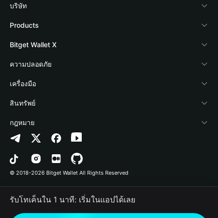
บริษัท
เกี่ยวกับ Bitget Wallet
Products
Blog
Crypto Card
Bitget Wallet X
Academy
Stablecoin Earn
นักพัฒนา
ความปลอดภัย
ข่าวสารด้านคริปโต
Payfi Crypto
เชื่อมต่อ Wallet
Protection Fund
เครื่องมือ
ศูนย์ช่วยเหลือ
Crypto Swap API
Bitget Wallet Pay
เทคโนโลยีความปลอดภัย
ซื้อคริปโต
สินทรัพย์
ติดต่อเรา
Altcoin Season Index
ลิสต์โปรเจกต์
การตรวจจับการอนุญาต
Arbitrum
กฎหมาย
ทรัพยากรข้อมูลของแบรนด์
Prediction Markets
การตรวจจับสัญญา
Avalanche
นโยบายความเป็นส่วนตัว
อาชีพ
DApp
การโอนเป็นชุด
Bitcoin
ข้อตกลงในการใช้บริการ
© 2018-2026 Bitget Wallet All Rights Reserved
การยืนยันช่องทางอย่างเป็นทางการ
Trade
BNB Chain
Risk Disclosure
รับโทเค็นใน 1 นาที: เริ่มในแอปได้เลย
RWA
Polygon