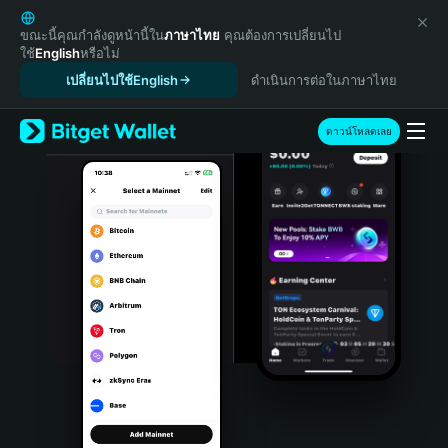
English
日本語
ขณะนี้คุณกำลังดูหน้านี้ใน
ภาษาไทย
คุณต้องการเปลี่ยนไป
ใช้
English
หรือไม่
Tiếng Việt
เปลี่ยนไปใช้English
ดำเนินการต่อในภาษาไทย
Русский
Español (Latinoamérica)
Türkçe
ดาวน์โหลดเลย
Italiano
Français
Deutsch
简体中文
繁體中文
Português (Portugal)
Bahasa Indonesia
ภาษาไทย
हिन्दी
বাংলা
Español
Português (Brasil)
Español (Argentina)