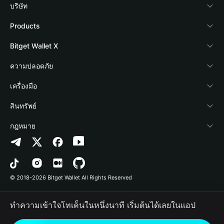
บริษัท
เกี่ยวกับ Bitget Wallet
Products
Blog
Crypto Card
Bitget Wallet X
Academy
Stablecoin Earn
นักพัฒนา
ความปลอดภัย
ข่าวสารด้านคริปโต
Payfi Crypto
เชื่อมต่อ Wallet
Protection Fund
เครื่องมือ
ศูนย์ช่วยเหลือ
Crypto Swap API
Bitget Wallet Pay
เทคโนโลยีความปลอดภัย
ซื้อคริปโต
สินทรัพย์
ติดต่อเรา
Altcoin Season Index
ลิสต์โปรเจกต์
การตรวจจับการอนุญาต
Arbitrum
กฎหมาย
ทรัพยากรข้อมูลของแบรนด์
Prediction Markets
การตรวจจับสัญญา
Avalanche
นโยบายความเป็นส่วนตัว
อาชีพ
DApp
การโอนเป็นชุด
Bitcoin
ข้อตกลงในการใช้บริการ
© 2018-2026 Bitget Wallet All Rights Reserved
การยืนยันช่องทางอย่างเป็นทางการ
Trade
BNB Chain
Risk Disclosure
ทำความเข้าใจโทเค็นในหนึ่งนาที เริ่มต้นได้เลยในแอป
RWA
Polygon