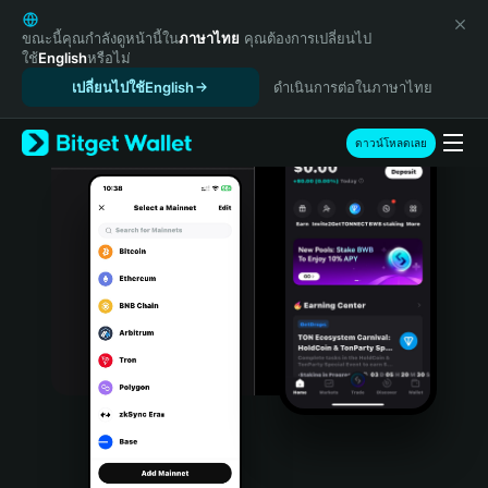
English
日本語
ขณะนี้คุณกำลังดูหน้านี้ใน
ภาษาไทย
คุณต้องการเปลี่ยนไป
ใช้
English
หรือไม่
Tiếng Việt
เปลี่ยนไปใช้English
ดำเนินการต่อในภาษาไทย
Русский
Español (Latinoamérica)
Türkçe
ดาวน์โหลดเลย
Italiano
Français
Deutsch
简体中文
繁體中文
Português (Portugal)
Bahasa Indonesia
ภาษาไทย
हिन्दी
বাংলা
Español
Português (Brasil)
Español (Argentina)