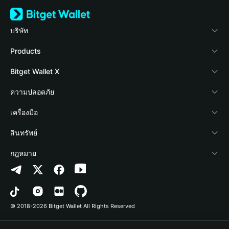
บริษัท
เกี่ยวกับ Bitget Wallet
Products
Blog
Crypto Card
Bitget Wallet X
Academy
Stablecoin Earn
นักพัฒนา
ความปลอดภัย
ข่าวสารด้านคริปโต
Payfi Crypto
เชื่อมต่อ Wallet
Protection Fund
เครื่องมือ
ศูนย์ช่วยเหลือ
Crypto Swap API
Bitget Wallet Pay
เทคโนโลยีความปลอดภัย
ซื้อคริปโต
สินทรัพย์
ติดต่อเรา
Altcoin Season Index
ลิสต์โปรเจกต์
การตรวจจับการอนุญาต
Arbitrum
กฎหมาย
ทรัพยากรข้อมูลของแบรนด์
Prediction Markets
การตรวจจับสัญญา
Avalanche
นโยบายความเป็นส่วนตัว
อาชีพ
DApp
การโอนเป็นชุด
Bitcoin
ข้อตกลงในการใช้บริการ
© 2018-2026 Bitget Wallet All Rights Reserved
การยืนยันช่องทางอย่างเป็นทางการ
Trade
BNB Chain
Risk Disclosure