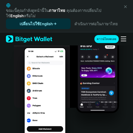
English
日本語
ขณะนี้คุณกำลังดูหน้านี้ใน
ภาษาไทย
คุณต้องการเปลี่ยนไป
ใช้
English
หรือไม่
Tiếng Việt
เปลี่ยนไปใช้English
ดำเนินการต่อในภาษาไทย
Русский
Español (Latinoamérica)
Türkçe
ดาวน์โหลดเลย
Italiano
Français
Deutsch
简体中文
繁體中文
Português (Portugal)
Bahasa Indonesia
ภาษาไทย
हिन्दी
বাংলা
Español
Português (Brasil)
Español (Argentina)