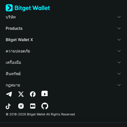
บริษัท
เกี่ยวกับ Bitget Wallet
Products
Blog
Crypto Card
Bitget Wallet X
Academy
Stablecoin Earn
นักพัฒนา
ความปลอดภัย
ข่าวสารด้านคริปโต
Payfi Crypto
เชื่อมต่อ Wallet
Protection Fund
เครื่องมือ
ศูนย์ช่วยเหลือ
Crypto Swap API
Bitget Wallet Pay
เทคโนโลยีความปลอดภัย
ซื้อคริปโต
สินทรัพย์
ติดต่อเรา
Altcoin Season Index
ลิสต์โปรเจกต์
การตรวจจับการอนุญาต
Arbitrum
กฎหมาย
ทรัพยากรข้อมูลของแบรนด์
Prediction Markets
การตรวจจับสัญญา
Avalanche
นโยบายความเป็นส่วนตัว
อาชีพ
DApp
การโอนเป็นชุด
Bitcoin
ข้อตกลงในการใช้บริการ
© 2018-2026 Bitget Wallet All Rights Reserved
การยืนยันช่องทางอย่างเป็นทางการ
Trade
BNB Chain
Risk Disclosure