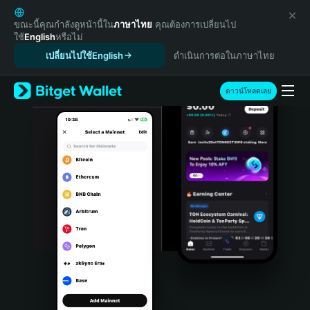
English
日本語
ขณะนี้คุณกำลังดูหน้านี้ใน
ภาษาไทย
คุณต้องการเปลี่ยนไป
ใช้
English
หรือไม่
Tiếng Việt
เปลี่ยนไปใช้English
ดำเนินการต่อในภาษาไทย
Русский
Español (Latinoamérica)
Türkçe
ดาวน์โหลดเลย
Italiano
Français
Deutsch
简体中文
繁體中文
Português (Portugal)
Bahasa Indonesia
ภาษาไทย
हिन्दी
বাংলা
Español
Português (Brasil)
Español (Argentina)