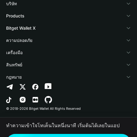
บริษัท
เกี่ยวกับ Bitget Wallet
Products
Blog
Crypto Card
Bitget Wallet X
Academy
Stablecoin Earn
นักพัฒนา
ความปลอดภัย
ข่าวสารด้านคริปโต
Payfi Crypto
เชื่อมต่อ Wallet
Protection Fund
เครื่องมือ
ศูนย์ช่วยเหลือ
Crypto Swap API
Bitget Wallet Pay
เทคโนโลยีความปลอดภัย
ซื้อคริปโต
สินทรัพย์
ติดต่อเรา
Altcoin Season Index
ลิสต์โปรเจกต์
การตรวจจับการอนุญาต
Arbitrum
กฎหมาย
ทรัพยากรข้อมูลของแบรนด์
Prediction Markets
การตรวจจับสัญญา
Avalanche
นโยบายความเป็นส่วนตัว
อาชีพ
DApp
การโอนเป็นชุด
Bitcoin
ข้อตกลงในการใช้บริการ
© 2018-2026 Bitget Wallet All Rights Reserved
การยืนยันช่องทางอย่างเป็นทางการ
Trade
BNB Chain
Risk Disclosure
ทำความเข้าใจโทเค็นในหนึ่งนาที เริ่มต้นได้เลยในแอป
RWA
Polygon