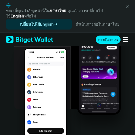
English
日本語
ขณะนี้คุณกำลังดูหน้านี้ใน
ภาษาไทย
คุณต้องการเปลี่ยนไป
ใช้
English
หรือไม่
Tiếng Việt
เปลี่ยนไปใช้English
ดำเนินการต่อในภาษาไทย
Русский
Español (Latinoamérica)
Türkçe
ดาวน์โหลดเลย
Italiano
Français
Deutsch
简体中文
繁體中文
Português (Portugal)
Bahasa Indonesia
ภาษาไทย
हिन्दी
বাংলা
Español
Português (Brasil)
Español (Argentina)