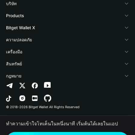
บริษัท
เกี่ยวกับ Bitget Wallet
Products
Blog
Crypto Card
Bitget Wallet X
Academy
Stablecoin Earn
นักพัฒนา
ความปลอดภัย
ข่าวสารด้านคริปโต
Payfi Crypto
เชื่อมต่อ Wallet
Protection Fund
เครื่องมือ
ศูนย์ช่วยเหลือ
Crypto Swap API
Bitget Wallet Pay
เทคโนโลยีความปลอดภัย
ซื้อคริปโต
สินทรัพย์
ติดต่อเรา
Altcoin Season Index
ลิสต์โปรเจกต์
การตรวจจับการอนุญาต
Arbitrum
กฎหมาย
ทรัพยากรข้อมูลของแบรนด์
Prediction Markets
การตรวจจับสัญญา
Avalanche
นโยบายความเป็นส่วนตัว
อาชีพ
DApp
การโอนเป็นชุด
Bitcoin
ข้อตกลงในการใช้บริการ
© 2018-2026 Bitget Wallet All Rights Reserved
การยืนยันช่องทางอย่างเป็นทางการ
Trade
BNB Chain
Risk Disclosure
ทำความเข้าใจโทเค็นในหนึ่งนาที เริ่มต้นได้เลยในแอป
RWA
Polygon