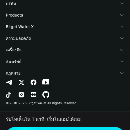
บริษัท
เกี่ยวกับ Bitget Wallet
Products
Blog
Crypto Card
Bitget Wallet X
Academy
Stablecoin Earn
นักพัฒนา
ความปลอดภัย
ข่าวสารด้านคริปโต
Payfi Crypto
เชื่อมต่อ Wallet
Protection Fund
เครื่องมือ
ศูนย์ช่วยเหลือ
Crypto Swap API
Bitget Wallet Pay
เทคโนโลยีความปลอดภัย
ซื้อคริปโต
สินทรัพย์
ติดต่อเรา
Altcoin Season Index
ลิสต์โปรเจกต์
การตรวจจับการอนุญาต
Arbitrum
กฎหมาย
ทรัพยากรข้อมูลของแบรนด์
Prediction Markets
การตรวจจับสัญญา
Avalanche
นโยบายความเป็นส่วนตัว
อาชีพ
DApp
การโอนเป็นชุด
Bitcoin
ข้อตกลงในการใช้บริการ
© 2018-2026 Bitget Wallet All Rights Reserved
การยืนยันช่องทางอย่างเป็นทางการ
Trade
BNB Chain
Risk Disclosure
รับโทเค็นใน 1 นาที: เริ่มในแอปได้เลย
RWA
Polygon