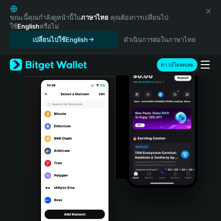
English
日本語
ขณะนี้คุณกำลังดูหน้านี้ใน
ภาษาไทย
คุณต้องการเปลี่ยนไป
ใช้
English
หรือไม่
Tiếng Việt
เปลี่ยนไปใช้English
ดำเนินการต่อในภาษาไทย
Русский
Español (Latinoamérica)
Türkçe
ดาวน์โหลดเลย
Italiano
Français
Deutsch
简体中文
繁體中文
Português (Portugal)
Bahasa Indonesia
ภาษาไทย
हिन्दी
বাংলা
Español
Português (Brasil)
Español (Argentina)