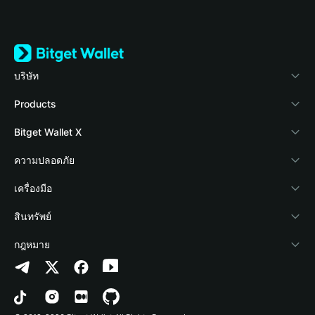
บริษัท
เกี่ยวกับ Bitget Wallet
Products
Blog
Crypto Card
Bitget Wallet X
Academy
Stablecoin Earn
นักพัฒนา
ความปลอดภัย
ข่าวสารด้านคริปโต
Payfi Crypto
เชื่อมต่อ Wallet
Protection Fund
เครื่องมือ
ศูนย์ช่วยเหลือ
Crypto Swap API
Bitget Wallet Pay
เทคโนโลยีความปลอดภัย
ซื้อคริปโต
สินทรัพย์
ติดต่อเรา
Altcoin Season Index
ลิสต์โปรเจกต์
การตรวจจับการอนุญาต
Arbitrum
กฎหมาย
ทรัพยากรข้อมูลของแบรนด์
Prediction Markets
การตรวจจับสัญญา
Avalanche
นโยบายความเป็นส่วนตัว
อาชีพ
DApp
การโอนเป็นชุด
Bitcoin
ข้อตกลงในการใช้บริการ