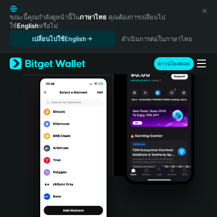
English
日本語
ขณะนี้คุณกำลังดูหน้านี้ใน
ภาษาไทย
คุณต้องการเปลี่ยนไป
ใช้
English
หรือไม่
Tiếng Việt
เปลี่ยนไปใช้English
ดำเนินการต่อในภาษาไทย
Русский
Español (Latinoamérica)
Türkçe
ดาวน์โหลดเลย
Italiano
Français
Deutsch
简体中文
繁體中文
Português (Portugal)
Bahasa Indonesia
ภาษาไทย
हिन्दी
বাংলা
Español
Português (Brasil)
Español (Argentina)