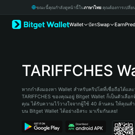
English
ขณะนี้คุณกำลังดูหน้านี้ใน
ภาษาไทย
คุณต้องการเปลี่ย
日本語
Tiếng Việt
Wallet
บัตร
Swap
Earn
Pred
Русский
Español (Latinoamérica)
Türkçe
Italiano
Français
Deutsch
TARIFFCHES Wa
简体中文
繁體中文
Português (Portugal)
หากกำลังมองหา Wallet สำหรับคริปโตที่เชื่อถือได้และป
Bahasa Indonesia
TARIFFCHES ของคุณอยู่ Bitget Wallet ก็เป็นตัวเลือกที่
ภาษาไทย
คุณ ได้รับความไว้วางใจจากผู้ใช้ 40 ล้านคน ให้คุณ
हिन्दी
บน Bitget Wallet ได้อย่างอิสระ มาเริ่มกันเลย!
বাংলা
Español
Português (Brasil)
Español (Argentina)