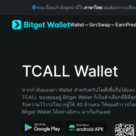
English
ขณะนี้คุณกำลังดูหน้านี้ใน
ภาษาไทย
คุณต้องการเปลี่ย
日本語
Tiếng Việt
Wallet
บัตร
Swap
Earn
Pred
Русский
Español (Latinoamérica)
Türkçe
Italiano
Français
Deutsch
TCALL Wallet
简体中文
繁體中文
Português (Portugal)
หากกำลังมองหา Wallet สำหรับคริปโตที่เชื่อถือได้และป
Bahasa Indonesia
TCALL ของคุณอยู่ Bitget Wallet ก็เป็นตัวเลือกที่ดีที่ส
ภาษาไทย
รับความไว้วางใจจากผู้ใช้ 40 ล้านคน ให้คุณสำรวจโ
हिन्दी
Bitget Wallet ได้อย่างอิสระ มาเริ่มกันเลย!
বাংলা
Español
Português (Brasil)
Español (Argentina)