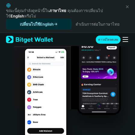
English
日本語
ขณะนี้คุณกำลังดูหน้านี้ใน
ภาษาไทย
คุณต้องการเปลี่ยนไป
ใช้
English
หรือไม่
Tiếng Việt
เปลี่ยนไปใช้English
ดำเนินการต่อในภาษาไทย
Русский
Español (Latinoamérica)
Türkçe
ดาวน์โหลดเลย
Italiano
Français
Deutsch
简体中文
繁體中文
Português (Portugal)
Bahasa Indonesia
ภาษาไทย
हिन्दी
বাংলা
Español
Português (Brasil)
Español (Argentina)