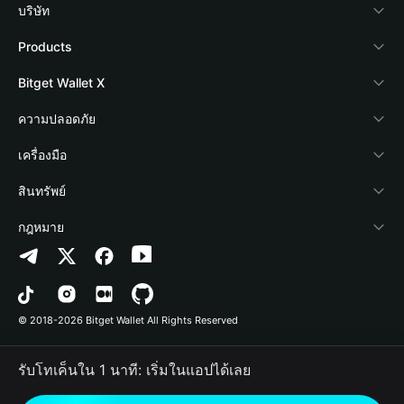
บริษัท
เกี่ยวกับ Bitget Wallet
Products
Blog
Crypto Card
Bitget Wallet X
Academy
Stablecoin Earn
นักพัฒนา
ความปลอดภัย
ข่าวสารด้านคริปโต
Payfi Crypto
เชื่อมต่อ Wallet
Protection Fund
เครื่องมือ
ศูนย์ช่วยเหลือ
Crypto Swap API
Bitget Wallet Pay
เทคโนโลยีความปลอดภัย
ซื้อคริปโต
สินทรัพย์
ติดต่อเรา
Altcoin Season Index
ลิสต์โปรเจกต์
การตรวจจับการอนุญาต
Arbitrum
กฎหมาย
ทรัพยากรข้อมูลของแบรนด์
Prediction Markets
การตรวจจับสัญญา
Avalanche
นโยบายความเป็นส่วนตัว
อาชีพ
DApp
การโอนเป็นชุด
Bitcoin
ข้อตกลงในการใช้บริการ
© 2018-2026 Bitget Wallet All Rights Reserved
การยืนยันช่องทางอย่างเป็นทางการ
Trade
BNB Chain
Risk Disclosure
รับโทเค็นใน 1 นาที: เริ่มในแอปได้เลย
RWA
Polygon