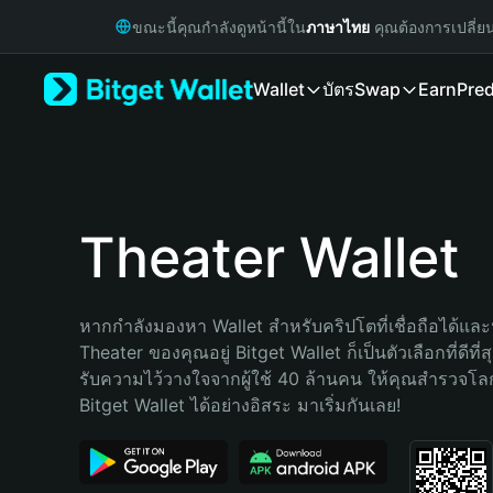
English
ขณะนี้คุณกำลังดูหน้านี้ใน
ภาษาไทย
คุณต้องการเปลี่ย
日本語
Tiếng Việt
Wallet
บัตร
Swap
Earn
Pred
Русский
Español (Latinoamérica)
Türkçe
Italiano
Français
Deutsch
Theater Wallet
简体中文
繁體中文
Português (Portugal)
หากกำลังมองหา Wallet สำหรับคริปโตที่เชื่อถือได้และป
Bahasa Indonesia
Theater ของคุณอยู่ Bitget Wallet ก็เป็นตัวเลือกที่ดีที่
ภาษาไทย
รับความไว้วางใจจากผู้ใช้ 40 ล้านคน ให้คุณสำรวจโ
हिन्दी
Bitget Wallet ได้อย่างอิสระ มาเริ่มกันเลย!
বাংলা
Español
Português (Brasil)
Español (Argentina)