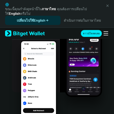
English
日本語
ขณะนี้คุณกำลังดูหน้านี้ใน
ภาษาไทย
คุณต้องการเปลี่ยนไป
ใช้
English
หรือไม่
Tiếng Việt
เปลี่ยนไปใช้English
ดำเนินการต่อในภาษาไทย
Русский
Español (Latinoamérica)
Türkçe
ดาวน์โหลดเลย
Italiano
Français
Deutsch
简体中文
繁體中文
Português (Portugal)
Bahasa Indonesia
ภาษาไทย
हिन्दी
বাংলা
Español
Português (Brasil)
Español (Argentina)