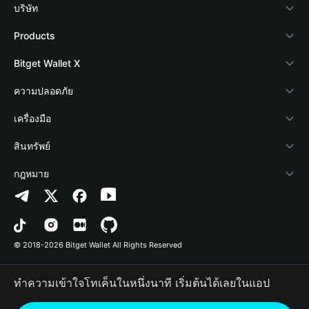
บริษัท
เกี่ยวกับ Bitget Wallet
Products
Blog
Crypto Card
Bitget Wallet X
Academy
Stablecoin Earn
นักพัฒนา
ความปลอดภัย
ข่าวสารด้านคริปโต
Payfi Crypto
เชื่อมต่อ Wallet
Protection Fund
เครื่องมือ
ศูนย์ช่วยเหลือ
Crypto Swap API
Bitget Wallet Pay
เทคโนโลยีความปลอดภัย
ซื้อคริปโต
สินทรัพย์
ติดต่อเรา
Altcoin Season Index
ลิสต์โปรเจกต์
การตรวจจับการอนุญาต
Arbitrum
กฎหมาย
ทรัพยากรข้อมูลของแบรนด์
Prediction Markets
การตรวจจับสัญญา
Avalanche
นโยบายความเป็นส่วนตัว
อาชีพ
DApp
การโอนเป็นชุด
Bitcoin
ข้อตกลงในการใช้บริการ
© 2018-2026 Bitget Wallet All Rights Reserved
การยืนยันช่องทางอย่างเป็นทางการ
Trade
BNB Chain
Risk Disclosure
ทำความเข้าใจโทเค็นในหนึ่งนาที เริ่มต้นได้เลยในแอป
RWA
Polygon