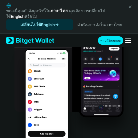
English
日本語
ขณะนี้คุณกำลังดูหน้านี้ใน
ภาษาไทย
คุณต้องการเปลี่ยนไป
ใช้
English
หรือไม่
Tiếng Việt
เปลี่ยนไปใช้English
ดำเนินการต่อในภาษาไทย
Русский
Español (Latinoamérica)
Türkçe
ดาวน์โหลดเลย
Italiano
Français
Deutsch
简体中文
繁體中文
Português (Portugal)
Bahasa Indonesia
ภาษาไทย
हिन्दी
বাংলা
Español
Português (Brasil)
Español (Argentina)