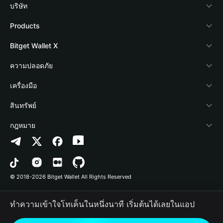
บริษัท
เกี่ยวกับ Bitget Wallet
Products
Blog
Crypto Card
Bitget Wallet X
Academy
Stablecoin Earn
นักพัฒนา
ความปลอดภัย
ข่าวสารด้านคริปโต
Payfi Crypto
เชื่อมต่อ Wallet
Protection Fund
เครื่องมือ
ศูนย์ช่วยเหลือ
Crypto Swap API
Bitget Wallet Pay
เทคโนโลยีความปลอดภัย
ซื้อคริปโต
สินทรัพย์
ติดต่อเรา
Altcoin Season Index
ลิสต์โปรเจกต์
การตรวจจับการอนุญาต
Arbitrum
กฎหมาย
ทรัพยากรข้อมูลของแบรนด์
Prediction Markets
การตรวจจับสัญญา
Avalanche
นโยบายความเป็นส่วนตัว
อาชีพ
DApp
การโอนเป็นชุด
Bitcoin
ข้อตกลงในการใช้บริการ
© 2018-2026 Bitget Wallet All Rights Reserved
การยืนยันช่องทางอย่างเป็นทางการ
Trade
BNB Chain
Risk Disclosure
ทำความเข้าใจโทเค็นในหนึ่งนาที เริ่มต้นได้เลยในแอป
RWA
Polygon