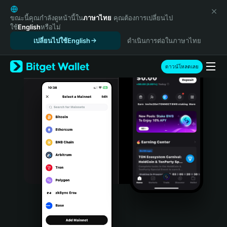
English
日本語
ขณะนี้คุณกำลังดูหน้านี้ใน
ภาษาไทย
คุณต้องการเปลี่ยนไป
ใช้
English
หรือไม่
Tiếng Việt
เปลี่ยนไปใช้English
ดำเนินการต่อในภาษาไทย
Русский
Español (Latinoamérica)
Türkçe
ดาวน์โหลดเลย
Italiano
Français
Deutsch
简体中文
繁體中文
Português (Portugal)
Bahasa Indonesia
ภาษาไทย
हिन्दी
বাংলা
Español
Português (Brasil)
Español (Argentina)