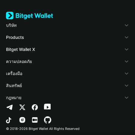
บริษัท
เกี่ยวกับ Bitget Wallet
Products
Blog
Crypto Card
Bitget Wallet X
Academy
Stablecoin Earn
นักพัฒนา
ความปลอดภัย
ข่าวสารด้านคริปโต
Payfi Crypto
เชื่อมต่อ Wallet
Protection Fund
เครื่องมือ
ศูนย์ช่วยเหลือ
Crypto Swap API
Bitget Wallet Pay
เทคโนโลยีความปลอดภัย
ซื้อคริปโต
สินทรัพย์
ติดต่อเรา
Altcoin Season Index
ลิสต์โปรเจกต์
การตรวจจับการอนุญาต
Arbitrum
กฎหมาย
ทรัพยากรข้อมูลของแบรนด์
Prediction Markets
การตรวจจับสัญญา
Avalanche
นโยบายความเป็นส่วนตัว
อาชีพ
DApp
การโอนเป็นชุด
Bitcoin
ข้อตกลงในการใช้บริการ
© 2018-2026 Bitget Wallet All Rights Reserved
การยืนยันช่องทางอย่างเป็นทางการ
Trade
BNB Chain
Risk Disclosure