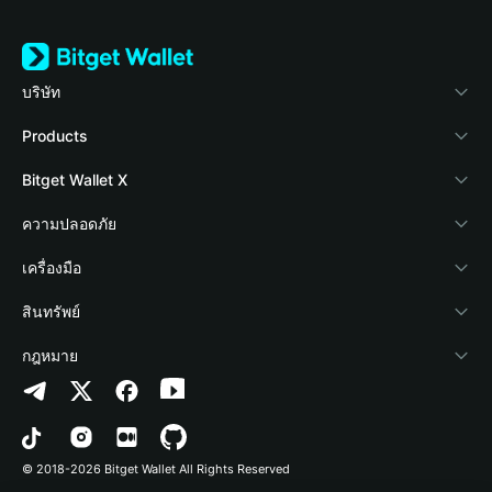
บริษัท
เกี่ยวกับ Bitget Wallet
Products
Blog
Crypto Card
Bitget Wallet X
Academy
Stablecoin Earn
นักพัฒนา
ความปลอดภัย
ข่าวสารด้านคริปโต
Payfi Crypto
เชื่อมต่อ Wallet
Protection Fund
เครื่องมือ
ศูนย์ช่วยเหลือ
Crypto Swap API
Bitget Wallet Pay
เทคโนโลยีความปลอดภัย
ซื้อคริปโต
สินทรัพย์
ติดต่อเรา
Altcoin Season Index
ลิสต์โปรเจกต์
การตรวจจับการอนุญาต
Arbitrum
กฎหมาย
ทรัพยากรข้อมูลของแบรนด์
Prediction Markets
การตรวจจับสัญญา
Avalanche
นโยบายความเป็นส่วนตัว
อาชีพ
DApp
การโอนเป็นชุด
Bitcoin
ข้อตกลงในการใช้บริการ
© 2018-2026 Bitget Wallet All Rights Reserved
การยืนยันช่องทางอย่างเป็นทางการ
Trade
BNB Chain
Risk Disclosure