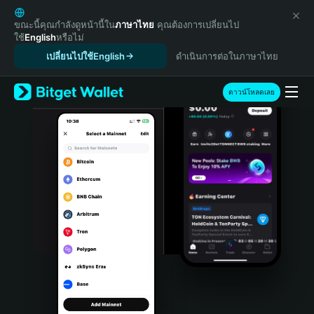
English
日本語
ขณะนี้คุณกำลังดูหน้านี้ใน
ภาษาไทย
คุณต้องการเปลี่ยนไป
ใช้
English
หรือไม่
Tiếng Việt
เปลี่ยนไปใช้English
ดำเนินการต่อในภาษาไทย
Русский
Español (Latinoamérica)
Türkçe
ดาวน์โหลดเลย
Italiano
Français
Deutsch
简体中文
繁體中文
Português (Portugal)
Bahasa Indonesia
ภาษาไทย
हिन्दी
বাংলা
Español
Português (Brasil)
Español (Argentina)