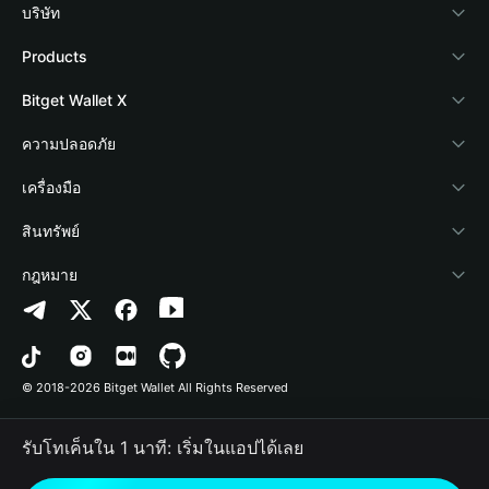
บริษัท
เกี่ยวกับ Bitget Wallet
Products
Blog
Crypto Card
Bitget Wallet X
Academy
Stablecoin Earn
นักพัฒนา
ความปลอดภัย
ข่าวสารด้านคริปโต
Payfi Crypto
เชื่อมต่อ Wallet
Protection Fund
เครื่องมือ
ศูนย์ช่วยเหลือ
Crypto Swap API
Bitget Wallet Pay
เทคโนโลยีความปลอดภัย
ซื้อคริปโต
สินทรัพย์
ติดต่อเรา
Altcoin Season Index
ลิสต์โปรเจกต์
การตรวจจับการอนุญาต
Arbitrum
กฎหมาย
ทรัพยากรข้อมูลของแบรนด์
Prediction Markets
การตรวจจับสัญญา
Avalanche
นโยบายความเป็นส่วนตัว
อาชีพ
DApp
การโอนเป็นชุด
Bitcoin
ข้อตกลงในการใช้บริการ
© 2018-2026 Bitget Wallet All Rights Reserved
การยืนยันช่องทางอย่างเป็นทางการ
Trade
BNB Chain
Risk Disclosure
รับโทเค็นใน 1 นาที: เริ่มในแอปได้เลย
RWA
Polygon