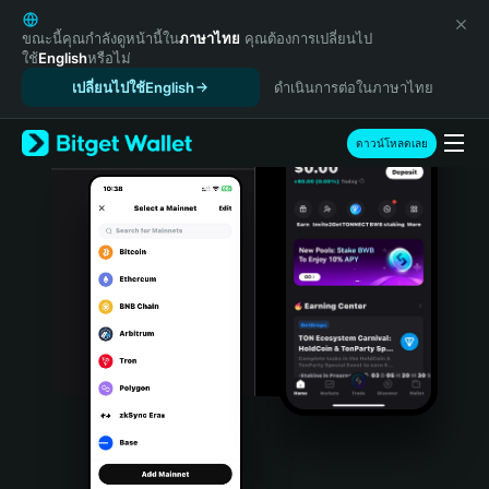
English
日本語
ขณะนี้คุณกำลังดูหน้านี้ใน
ภาษาไทย
คุณต้องการเปลี่ยนไป
ใช้
English
หรือไม่
Tiếng Việt
เปลี่ยนไปใช้English
ดำเนินการต่อในภาษาไทย
Русский
Español (Latinoamérica)
Türkçe
ดาวน์โหลดเลย
Italiano
Français
Deutsch
简体中文
繁體中文
Português (Portugal)
Bahasa Indonesia
ภาษาไทย
हिन्दी
বাংলা
Español
Português (Brasil)
Español (Argentina)