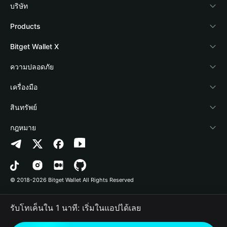
บริษัท
เกี่ยวกับ Bitget Wallet
Products
Blog
Crypto Card
Bitget Wallet X
Academy
Stablecoin Earn
นักพัฒนา
ความปลอดภัย
ข่าวสารด้านคริปโต
Payfi Crypto
เชื่อมต่อ Wallet
Protection Fund
เครื่องมือ
ศูนย์ช่วยเหลือ
Crypto Swap API
Bitget Wallet Pay
เทคโนโลยีความปลอดภัย
ซื้อคริปโต
สินทรัพย์
ติดต่อเรา
Altcoin Season Index
ลิสต์โปรเจกต์
การตรวจจับการอนุญาต
Arbitrum
กฎหมาย
ทรัพยากรข้อมูลของแบรนด์
Prediction Markets
การตรวจจับสัญญา
Avalanche
นโยบายความเป็นส่วนตัว
อาชีพ
DApp
การโอนเป็นชุด
Bitcoin
ข้อตกลงในการใช้บริการ
© 2018-2026 Bitget Wallet All Rights Reserved
การยืนยันช่องทางอย่างเป็นทางการ
Trade
BNB Chain
Risk Disclosure
รับโทเค็นใน 1 นาที: เริ่มในแอปได้เลย
RWA
Polygon