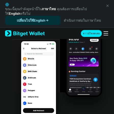
English
日本語
ขณะนี้คุณกำลังดูหน้านี้ใน
ภาษาไทย
คุณต้องการเปลี่ยนไป
ใช้
English
หรือไม่
Tiếng Việt
เปลี่ยนไปใช้English
ดำเนินการต่อในภาษาไทย
Русский
Español (Latinoamérica)
Türkçe
ดาวน์โหลดเลย
Italiano
Français
Deutsch
简体中文
繁體中文
Português (Portugal)
Bahasa Indonesia
ภาษาไทย
हिन्दी
বাংলা
Español
Português (Brasil)
Español (Argentina)