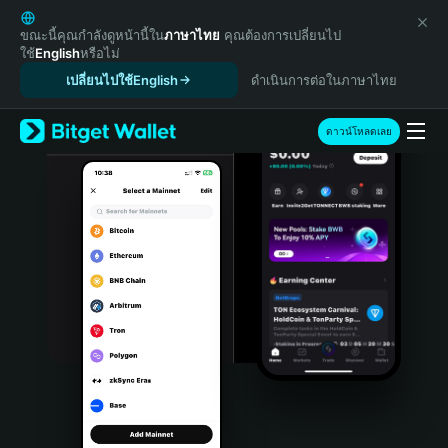
English
日本語
ขณะนี้คุณกำลังดูหน้านี้ใน
ภาษาไทย
คุณต้องการเปลี่ยนไป
ใช้
English
หรือไม่
Tiếng Việt
เปลี่ยนไปใช้English
ดำเนินการต่อในภาษาไทย
Русский
Español (Latinoamérica)
Türkçe
ดาวน์โหลดเลย
Italiano
Français
Deutsch
简体中文
繁體中文
Português (Portugal)
Bahasa Indonesia
ภาษาไทย
हिन्दी
বাংলা
Español
Português (Brasil)
Español (Argentina)