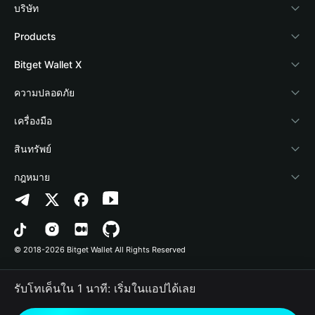
บริษัท
เกี่ยวกับ Bitget Wallet
Products
Blog
Crypto Card
Bitget Wallet X
Academy
Stablecoin Earn
นักพัฒนา
ความปลอดภัย
ข่าวสารด้านคริปโต
Payfi Crypto
เชื่อมต่อ Wallet
Protection Fund
เครื่องมือ
ศูนย์ช่วยเหลือ
Crypto Swap API
Bitget Wallet Pay
เทคโนโลยีความปลอดภัย
ซื้อคริปโต
สินทรัพย์
ติดต่อเรา
Altcoin Season Index
ลิสต์โปรเจกต์
การตรวจจับการอนุญาต
Arbitrum
กฎหมาย
ทรัพยากรข้อมูลของแบรนด์
Prediction Markets
การตรวจจับสัญญา
Avalanche
นโยบายความเป็นส่วนตัว
อาชีพ
DApp
การโอนเป็นชุด
Bitcoin
ข้อตกลงในการใช้บริการ
© 2018-2026 Bitget Wallet All Rights Reserved
การยืนยันช่องทางอย่างเป็นทางการ
Trade
BNB Chain
Risk Disclosure
รับโทเค็นใน 1 นาที: เริ่มในแอปได้เลย
RWA
Polygon