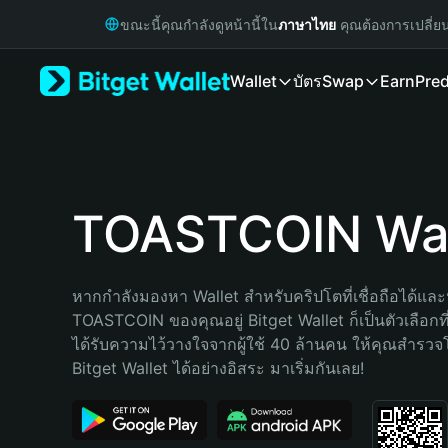
English
ขณะนี้คุณกำลังดูหน้านี้ใน
ภาษาไทย
คุณต้องการเปลี่ย
日本語
Tiếng Việt
Wallet
บัตร
Swap
Earn
Pred
Русский
Español (Latinoamérica)
Türkçe
Italiano
Français
Deutsch
TOASTCOIN Wal
简体中文
繁體中文
Português (Portugal)
หากกำลังมองหา Wallet สำหรับคริปโตที่เชื่อถือได้และป
Bahasa Indonesia
TOASTCOIN ของคุณอยู่ Bitget Wallet ก็เป็นตัวเลือกที่ด
ภาษาไทย
ได้รับความไว้วางใจจากผู้ใช้ 40 ล้านคน ให้คุณสำรว
हिन्दी
Bitget Wallet ได้อย่างอิสระ มาเริ่มกันเลย!
বাংলা
Español
Português (Brasil)
Español (Argentina)