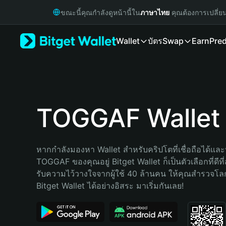
English
ขณะนี้คุณกำลังดูหน้านี้ใน
ภาษาไทย
คุณต้องการเปลี่ย
日本語
Tiếng Việt
Wallet
บัตร
Swap
Earn
Pred
Русский
Español (Latinoamérica)
Türkçe
Italiano
Français
Deutsch
TOGGAF Wallet
简体中文
繁體中文
Português (Portugal)
หากกำลังมองหา Wallet สำหรับคริปโตที่เชื่อถือได้และป
Bahasa Indonesia
TOGGAF ของคุณอยู่ Bitget Wallet ก็เป็นตัวเลือกที่ดีที
ภาษาไทย
รับความไว้วางใจจากผู้ใช้ 40 ล้านคน ให้คุณสำรวจโ
हिन्दी
Bitget Wallet ได้อย่างอิสระ มาเริ่มกันเลย!
বাংলা
Español
Português (Brasil)
Español (Argentina)