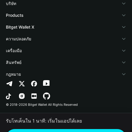
บริษัท
เกี่ยวกับ Bitget Wallet
Products
Blog
Crypto Card
Bitget Wallet X
Academy
Stablecoin Earn
นักพัฒนา
ความปลอดภัย
ข่าวสารด้านคริปโต
Payfi Crypto
เชื่อมต่อ Wallet
Protection Fund
เครื่องมือ
ศูนย์ช่วยเหลือ
Crypto Swap API
Bitget Wallet Pay
เทคโนโลยีความปลอดภัย
ซื้อคริปโต
สินทรัพย์
ติดต่อเรา
Altcoin Season Index
ลิสต์โปรเจกต์
การตรวจจับการอนุญาต
Arbitrum
กฎหมาย
ทรัพยากรข้อมูลของแบรนด์
Prediction Markets
การตรวจจับสัญญา
Avalanche
นโยบายความเป็นส่วนตัว
อาชีพ
DApp
การโอนเป็นชุด
Bitcoin
ข้อตกลงในการใช้บริการ
© 2018-2026 Bitget Wallet All Rights Reserved
การยืนยันช่องทางอย่างเป็นทางการ
Trade
BNB Chain
Risk Disclosure
รับโทเค็นใน 1 นาที: เริ่มในแอปได้เลย
RWA
Polygon