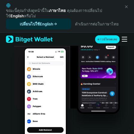
English
日本語
ขณะนี้คุณกำลังดูหน้านี้ใน
ภาษาไทย
คุณต้องการเปลี่ยนไป
ใช้
English
หรือไม่
Tiếng Việt
เปลี่ยนไปใช้English
ดำเนินการต่อในภาษาไทย
Русский
Español (Latinoamérica)
Türkçe
ดาวน์โหลดเลย
Italiano
Français
Deutsch
简体中文
繁體中文
Português (Portugal)
Bahasa Indonesia
ภาษาไทย
हिन्दी
বাংলা
Español
Português (Brasil)
Español (Argentina)