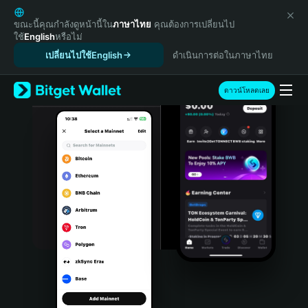
English
日本語
ขณะนี้คุณกำลังดูหน้านี้ใน
ภาษาไทย
คุณต้องการเปลี่ยนไป
ใช้
English
หรือไม่
Tiếng Việt
เปลี่ยนไปใช้English
ดำเนินการต่อในภาษาไทย
Русский
Español (Latinoamérica)
Türkçe
ดาวน์โหลดเลย
Italiano
Français
Deutsch
简体中文
繁體中文
Português (Portugal)
Bahasa Indonesia
ภาษาไทย
हिन्दी
বাংলা
Español
Português (Brasil)
Español (Argentina)