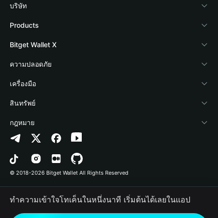
บริษัท
เกี่ยวกับ Bitget Wallet
Products
Blog
Crypto Card
Bitget Wallet X
Academy
Stablecoin Earn
นักพัฒนา
ความปลอดภัย
ข่าวสารด้านคริปโต
Payfi Crypto
เชื่อมต่อ Wallet
Protection Fund
เครื่องมือ
ศูนย์ช่วยเหลือ
Crypto Swap API
Bitget Wallet Pay
เทคโนโลยีความปลอดภัย
ซื้อคริปโต
สินทรัพย์
ติดต่อเรา
Altcoin Season Index
ลิสต์โปรเจกต์
การตรวจจับการอนุญาต
Arbitrum
กฎหมาย
ทรัพยากรข้อมูลของแบรนด์
Prediction Markets
การตรวจจับสัญญา
Avalanche
นโยบายความเป็นส่วนตัว
อาชีพ
DApp
การโอนเป็นชุด
Bitcoin
ข้อตกลงในการใช้บริการ
© 2018-2026 Bitget Wallet All Rights Reserved
การยืนยันช่องทางอย่างเป็นทางการ
Trade
BNB Chain
Risk Disclosure
ทำความเข้าใจโทเค็นในหนึ่งนาที เริ่มต้นได้เลยในแอป
RWA
Polygon