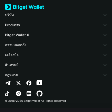
บริษัท
เกี่ยวกับ Bitget Wallet
Products
Blog
Crypto Card
Bitget Wallet X
Academy
Stablecoin Earn
นักพัฒนา
ความปลอดภัย
ข่าวสารด้านคริปโต
Payfi Crypto
เชื่อมต่อ Wallet
Protection Fund
เครื่องมือ
ศูนย์ช่วยเหลือ
Crypto Swap API
Bitget Wallet Pay
เทคโนโลยีความปลอดภัย
ซื้อคริปโต
สินทรัพย์
ติดต่อเรา
Altcoin Season Index
ลิสต์โปรเจกต์
การตรวจจับการอนุญาต
Arbitrum
กฎหมาย
ทรัพยากรข้อมูลของแบรนด์
Prediction Markets
การตรวจจับสัญญา
Avalanche
นโยบายความเป็นส่วนตัว
อาชีพ
DApp
การโอนเป็นชุด
Bitcoin
ข้อตกลงในการใช้บริการ
© 2018-2026 Bitget Wallet All Rights Reserved
การยืนยันช่องทางอย่างเป็นทางการ
Trade
BNB Chain
Risk Disclosure