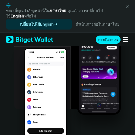
English
日本語
ขณะนี้คุณกำลังดูหน้านี้ใน
ภาษาไทย
คุณต้องการเปลี่ยนไป
ใช้
English
หรือไม่
Tiếng Việt
เปลี่ยนไปใช้English
ดำเนินการต่อในภาษาไทย
Русский
Español (Latinoamérica)
Türkçe
ดาวน์โหลดเลย
Italiano
Français
Deutsch
简体中文
繁體中文
Português (Portugal)
Bahasa Indonesia
ภาษาไทย
हिन्दी
বাংলা
Español
Português (Brasil)
Español (Argentina)