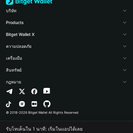
บริษัท
เกี่ยวกับ Bitget Wallet
Products
Blog
Crypto Card
Bitget Wallet X
Academy
Stablecoin Earn
นักพัฒนา
ความปลอดภัย
ข่าวสารด้านคริปโต
Payfi Crypto
เชื่อมต่อ Wallet
Protection Fund
เครื่องมือ
ศูนย์ช่วยเหลือ
Crypto Swap API
Bitget Wallet Pay
เทคโนโลยีความปลอดภัย
ซื้อคริปโต
สินทรัพย์
ติดต่อเรา
Altcoin Season Index
ลิสต์โปรเจกต์
การตรวจจับการอนุญาต
Arbitrum
กฎหมาย
ทรัพยากรข้อมูลของแบรนด์
Prediction Markets
การตรวจจับสัญญา
Avalanche
นโยบายความเป็นส่วนตัว
อาชีพ
DApp
การโอนเป็นชุด
Bitcoin
ข้อตกลงในการใช้บริการ
© 2018-2026 Bitget Wallet All Rights Reserved
การยืนยันช่องทางอย่างเป็นทางการ
Trade
BNB Chain
Risk Disclosure
รับโทเค็นใน 1 นาที: เริ่มในแอปได้เลย
RWA
Polygon