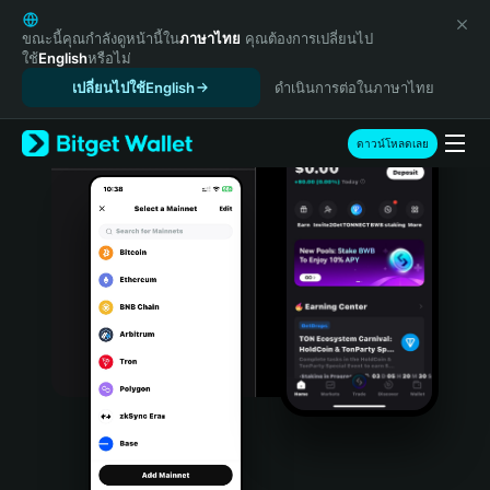
English
日本語
ขณะนี้คุณกำลังดูหน้านี้ใน
ภาษาไทย
คุณต้องการเปลี่ยนไป
ใช้
English
หรือไม่
Tiếng Việt
เปลี่ยนไปใช้English
ดำเนินการต่อในภาษาไทย
Русский
Español (Latinoamérica)
Türkçe
ดาวน์โหลดเลย
Italiano
Français
Deutsch
简体中文
繁體中文
Português (Portugal)
Bahasa Indonesia
ภาษาไทย
हिन्दी
বাংলা
Español
Português (Brasil)
Español (Argentina)