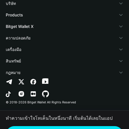
บริษัท
เกี่ยวกับ Bitget Wallet
Products
Blog
Crypto Card
Bitget Wallet X
Academy
Stablecoin Earn
นักพัฒนา
ความปลอดภัย
ข่าวสารด้านคริปโต
Payfi Crypto
เชื่อมต่อ Wallet
Protection Fund
เครื่องมือ
ศูนย์ช่วยเหลือ
Crypto Swap API
Bitget Wallet Pay
เทคโนโลยีความปลอดภัย
ซื้อคริปโต
สินทรัพย์
ติดต่อเรา
Altcoin Season Index
ลิสต์โปรเจกต์
การตรวจจับการอนุญาต
Arbitrum
กฎหมาย
ทรัพยากรข้อมูลของแบรนด์
Prediction Markets
การตรวจจับสัญญา
Avalanche
นโยบายความเป็นส่วนตัว
อาชีพ
DApp
การโอนเป็นชุด
Bitcoin
ข้อตกลงในการใช้บริการ
© 2018-2026 Bitget Wallet All Rights Reserved
การยืนยันช่องทางอย่างเป็นทางการ
Trade
BNB Chain
Risk Disclosure
ทำความเข้าใจโทเค็นในหนึ่งนาที เริ่มต้นได้เลยในแอป
RWA
Polygon