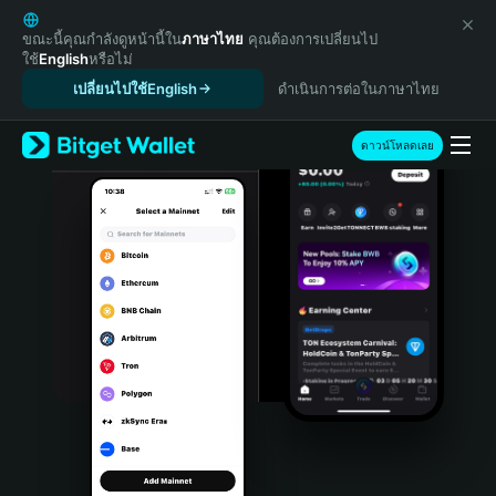
English
日本語
ขณะนี้คุณกำลังดูหน้านี้ใน
ภาษาไทย
คุณต้องการเปลี่ยนไป
ใช้
English
หรือไม่
Tiếng Việt
เปลี่ยนไปใช้English
ดำเนินการต่อในภาษาไทย
Русский
Español (Latinoamérica)
Türkçe
ดาวน์โหลดเลย
Italiano
Français
Deutsch
简体中文
繁體中文
Português (Portugal)
Bahasa Indonesia
ภาษาไทย
हिन्दी
বাংলা
Español
Português (Brasil)
Español (Argentina)