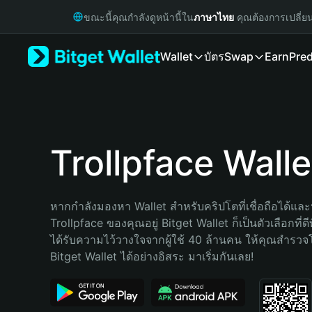
English
ขณะนี้คุณกำลังดูหน้านี้ใน
ภาษาไทย
คุณต้องการเปลี่ย
日本語
Tiếng Việt
Wallet
บัตร
Swap
Earn
Pred
Русский
Español (Latinoamérica)
Türkçe
Italiano
Français
Deutsch
Trollpface Walle
简体中文
繁體中文
Português (Portugal)
หากกำลังมองหา Wallet สำหรับคริปโตที่เชื่อถือได้และป
Bahasa Indonesia
Trollpface ของคุณอยู่ Bitget Wallet ก็เป็นตัวเลือกที่ดี
ภาษาไทย
ได้รับความไว้วางใจจากผู้ใช้ 40 ล้านคน ให้คุณสำรว
हिन्दी
Bitget Wallet ได้อย่างอิสระ มาเริ่มกันเลย!
বাংলা
Español
Português (Brasil)
Español (Argentina)