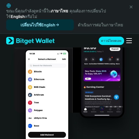
English
日本語
ขณะนี้คุณกำลังดูหน้านี้ใน
ภาษาไทย
คุณต้องการเปลี่ยนไป
ใช้
English
หรือไม่
Tiếng Việt
เปลี่ยนไปใช้English
ดำเนินการต่อในภาษาไทย
Русский
Español (Latinoamérica)
Türkçe
ดาวน์โหลดเลย
Italiano
Français
Deutsch
简体中文
繁體中文
Português (Portugal)
Bahasa Indonesia
ภาษาไทย
हिन्दी
বাংলা
Español
Português (Brasil)
Español (Argentina)