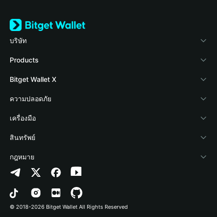
บริษัท
เกี่ยวกับ Bitget Wallet
Products
Blog
Crypto Card
Bitget Wallet X
Academy
Stablecoin Earn
นักพัฒนา
ความปลอดภัย
ข่าวสารด้านคริปโต
Payfi Crypto
เชื่อมต่อ Wallet
Protection Fund
เครื่องมือ
ศูนย์ช่วยเหลือ
Crypto Swap API
Bitget Wallet Pay
เทคโนโลยีความปลอดภัย
ซื้อคริปโต
สินทรัพย์
ติดต่อเรา
Altcoin Season Index
ลิสต์โปรเจกต์
การตรวจจับการอนุญาต
Arbitrum
กฎหมาย
ทรัพยากรข้อมูลของแบรนด์
Prediction Markets
การตรวจจับสัญญา
Avalanche
นโยบายความเป็นส่วนตัว
อาชีพ
DApp
การโอนเป็นชุด
Bitcoin
ข้อตกลงในการใช้บริการ
© 2018-2026 Bitget Wallet All Rights Reserved
การยืนยันช่องทางอย่างเป็นทางการ
Trade
BNB Chain
Risk Disclosure