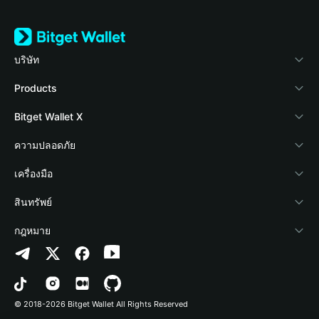
บริษัท
เกี่ยวกับ Bitget Wallet
Products
Blog
Crypto Card
Bitget Wallet X
Academy
Stablecoin Earn
นักพัฒนา
ความปลอดภัย
ข่าวสารด้านคริปโต
Payfi Crypto
เชื่อมต่อ Wallet
Protection Fund
เครื่องมือ
ศูนย์ช่วยเหลือ
Crypto Swap API
Bitget Wallet Pay
เทคโนโลยีความปลอดภัย
ซื้อคริปโต
สินทรัพย์
ติดต่อเรา
Altcoin Season Index
ลิสต์โปรเจกต์
การตรวจจับการอนุญาต
Arbitrum
กฎหมาย
ทรัพยากรข้อมูลของแบรนด์
Prediction Markets
การตรวจจับสัญญา
Avalanche
นโยบายความเป็นส่วนตัว
อาชีพ
DApp
การโอนเป็นชุด
Bitcoin
ข้อตกลงในการใช้บริการ
© 2018-2026 Bitget Wallet All Rights Reserved
การยืนยันช่องทางอย่างเป็นทางการ
Trade
BNB Chain
Risk Disclosure