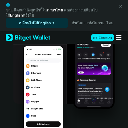
English
日本語
ขณะนี้คุณกำลังดูหน้านี้ใน
ภาษาไทย
คุณต้องการเปลี่ยนไป
ใช้
English
หรือไม่
Tiếng Việt
เปลี่ยนไปใช้English
ดำเนินการต่อในภาษาไทย
Русский
Español (Latinoamérica)
Türkçe
ดาวน์โหลดเลย
Italiano
Français
Deutsch
简体中文
繁體中文
Português (Portugal)
Bahasa Indonesia
ภาษาไทย
हिन्दी
বাংলা
Español
Português (Brasil)
Español (Argentina)