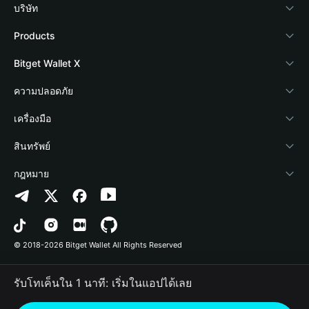
บริษัท
เกี่ยวกับ Bitget Wallet
Products
Blog
Crypto Card
Bitget Wallet X
Academy
Stablecoin Earn
นักพัฒนา
ความปลอดภัย
ข่าวสารด้านคริปโต
Payfi Crypto
เชื่อมต่อ Wallet
Protection Fund
เครื่องมือ
ศูนย์ช่วยเหลือ
Crypto Swap API
Bitget Wallet Pay
เทคโนโลยีความปลอดภัย
ซื้อคริปโต
สินทรัพย์
ติดต่อเรา
Altcoin Season Index
ลิสต์โปรเจกต์
การตรวจจับการอนุญาต
Arbitrum
กฎหมาย
ทรัพยากรข้อมูลของแบรนด์
Prediction Markets
การตรวจจับสัญญา
Avalanche
นโยบายความเป็นส่วนตัว
อาชีพ
DApp
การโอนเป็นชุด
Bitcoin
ข้อตกลงในการใช้บริการ
© 2018-2026 Bitget Wallet All Rights Reserved
การยืนยันช่องทางอย่างเป็นทางการ
Trade
BNB Chain
Risk Disclosure
รับโทเค็นใน 1 นาที: เริ่มในแอปได้เลย
RWA
Polygon