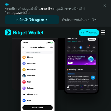
English
日本語
ขณะนี้คุณกำลังดูหน้านี้ใน
ภาษาไทย
คุณต้องการเปลี่ยนไป
ใช้
English
หรือไม่
Tiếng Việt
เปลี่ยนไปใช้English
ดำเนินการต่อในภาษาไทย
Русский
Español (Latinoamérica)
Türkçe
ดาวน์โหลดเลย
Italiano
Français
Deutsch
简体中文
繁體中文
Português (Portugal)
Bahasa Indonesia
ภาษาไทย
हिन्दी
বাংলা
Español
Português (Brasil)
Español (Argentina)