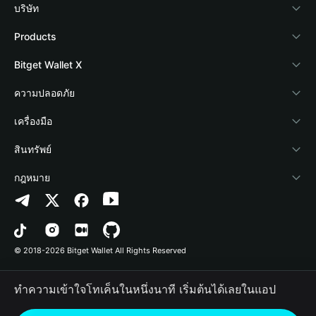
บริษัท
เกี่ยวกับ Bitget Wallet
Products
Blog
Crypto Card
Bitget Wallet X
Academy
Stablecoin Earn
นักพัฒนา
ความปลอดภัย
ข่าวสารด้านคริปโต
Payfi Crypto
เชื่อมต่อ Wallet
Protection Fund
เครื่องมือ
ศูนย์ช่วยเหลือ
Crypto Swap API
Bitget Wallet Pay
เทคโนโลยีความปลอดภัย
ซื้อคริปโต
สินทรัพย์
ติดต่อเรา
Altcoin Season Index
ลิสต์โปรเจกต์
การตรวจจับการอนุญาต
Arbitrum
กฎหมาย
ทรัพยากรข้อมูลของแบรนด์
Prediction Markets
การตรวจจับสัญญา
Avalanche
นโยบายความเป็นส่วนตัว
อาชีพ
DApp
การโอนเป็นชุด
Bitcoin
ข้อตกลงในการใช้บริการ
© 2018-2026 Bitget Wallet All Rights Reserved
การยืนยันช่องทางอย่างเป็นทางการ
Trade
BNB Chain
Risk Disclosure
ทำความเข้าใจโทเค็นในหนึ่งนาที เริ่มต้นได้เลยในแอป
RWA
Polygon