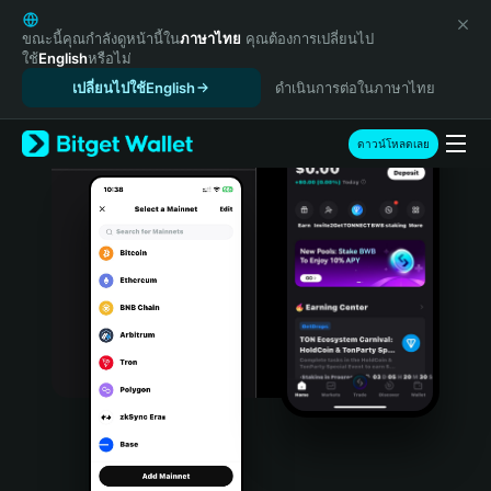
English
日本語
ขณะนี้คุณกำลังดูหน้านี้ใน
ภาษาไทย
คุณต้องการเปลี่ยนไป
ใช้
English
หรือไม่
Tiếng Việt
เปลี่ยนไปใช้English
ดำเนินการต่อในภาษาไทย
Русский
Español (Latinoamérica)
Türkçe
ดาวน์โหลดเลย
Italiano
Français
Deutsch
简体中文
繁體中文
Português (Portugal)
Bahasa Indonesia
ภาษาไทย
हिन्दी
বাংলা
Español
Português (Brasil)
Español (Argentina)