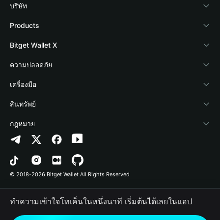
บริษัท
เกี่ยวกับ Bitget Wallet
Products
Blog
Crypto Card
Bitget Wallet X
Academy
Stablecoin Earn
นักพัฒนา
ความปลอดภัย
ข่าวสารด้านคริปโต
Payfi Crypto
เชื่อมต่อ Wallet
Protection Fund
เครื่องมือ
ศูนย์ช่วยเหลือ
Crypto Swap API
Bitget Wallet Pay
เทคโนโลยีความปลอดภัย
ซื้อคริปโต
สินทรัพย์
ติดต่อเรา
Altcoin Season Index
ลิสต์โปรเจกต์
การตรวจจับการอนุญาต
Arbitrum
กฎหมาย
ทรัพยากรข้อมูลของแบรนด์
Prediction Markets
การตรวจจับสัญญา
Avalanche
นโยบายความเป็นส่วนตัว
อาชีพ
DApp
การโอนเป็นชุด
Bitcoin
ข้อตกลงในการใช้บริการ
© 2018-2026 Bitget Wallet All Rights Reserved
การยืนยันช่องทางอย่างเป็นทางการ
Trade
BNB Chain
Risk Disclosure
ทำความเข้าใจโทเค็นในหนึ่งนาที เริ่มต้นได้เลยในแอป
RWA
Polygon