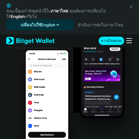
English
日本語
ขณะนี้คุณกำลังดูหน้านี้ใน
ภาษาไทย
คุณต้องการเปลี่ยนไป
ใช้
English
หรือไม่
Tiếng Việt
เปลี่ยนไปใช้English
ดำเนินการต่อในภาษาไทย
Русский
Español (Latinoamérica)
Türkçe
ดาวน์โหลดเลย
Italiano
Français
Deutsch
简体中文
繁體中文
Português (Portugal)
Bahasa Indonesia
ภาษาไทย
हिन्दी
বাংলা
Español
Português (Brasil)
Español (Argentina)