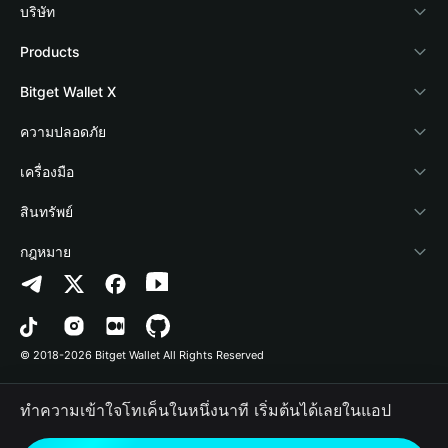
บริษัท
เกี่ยวกับ Bitget Wallet
Products
Blog
Crypto Card
Bitget Wallet X
Academy
Stablecoin Earn
นักพัฒนา
ความปลอดภัย
ข่าวสารด้านคริปโต
Payfi Crypto
เชื่อมต่อ Wallet
Protection Fund
เครื่องมือ
ศูนย์ช่วยเหลือ
Crypto Swap API
Bitget Wallet Pay
เทคโนโลยีความปลอดภัย
ซื้อคริปโต
สินทรัพย์
ติดต่อเรา
Altcoin Season Index
ลิสต์โปรเจกต์
การตรวจจับการอนุญาต
Arbitrum
กฎหมาย
ทรัพยากรข้อมูลของแบรนด์
Prediction Markets
การตรวจจับสัญญา
Avalanche
นโยบายความเป็นส่วนตัว
อาชีพ
DApp
การโอนเป็นชุด
Bitcoin
ข้อตกลงในการใช้บริการ
© 2018-2026 Bitget Wallet All Rights Reserved
การยืนยันช่องทางอย่างเป็นทางการ
Trade
BNB Chain
Risk Disclosure
ทำความเข้าใจโทเค็นในหนึ่งนาที เริ่มต้นได้เลยในแอป
RWA
Polygon