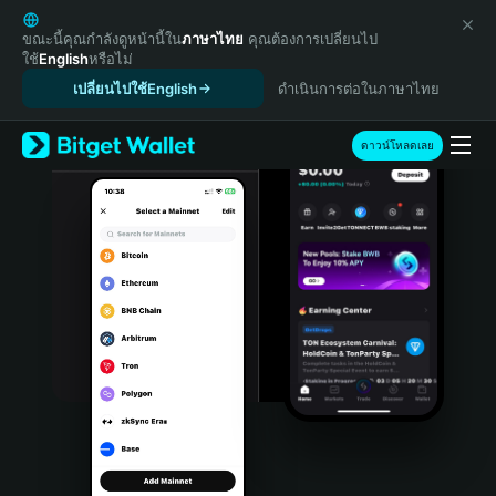
English
日本語
ขณะนี้คุณกำลังดูหน้านี้ใน
ภาษาไทย
คุณต้องการเปลี่ยนไป
ใช้
English
หรือไม่
Tiếng Việt
เปลี่ยนไปใช้English
ดำเนินการต่อในภาษาไทย
Русский
Español (Latinoamérica)
Türkçe
ดาวน์โหลดเลย
Italiano
Français
Deutsch
简体中文
繁體中文
Português (Portugal)
Bahasa Indonesia
ภาษาไทย
हिन्दी
বাংলা
Español
Português (Brasil)
Español (Argentina)