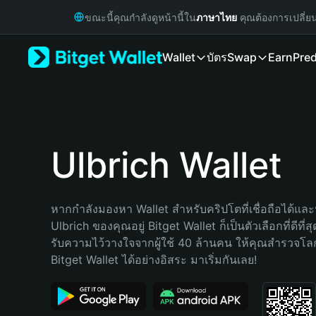
English
ขณะนี้คุณกำลังดูหน้านี้ใน
ภาษาไทย
คุณต้องการเปลี่ย
日本語
Tiếng Việt
Wallet
บัตร
Swap
Earn
Pred
Русский
Español (Latinoamérica)
Türkçe
Italiano
Français
Deutsch
Ulbrich Wallet
简体中文
繁體中文
Português (Portugal)
หากกำลังมองหา Wallet สำหรับคริปโตที่เชื่อถือได้และป
Bahasa Indonesia
Ulbrich ของคุณอยู่ Bitget Wallet ก็เป็นตัวเลือกที่ดีที่
ภาษาไทย
รับความไว้วางใจจากผู้ใช้ 40 ล้านคน ให้คุณสำรวจโ
हिन्दी
Bitget Wallet ได้อย่างอิสระ มาเริ่มกันเลย!
বাংলা
Español
Português (Brasil)
Español (Argentina)