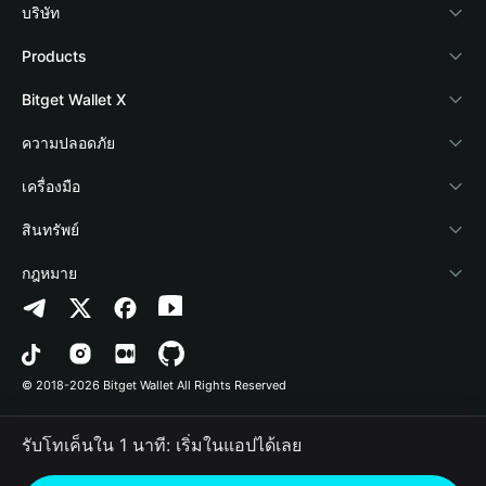
บริษัท
เกี่ยวกับ Bitget Wallet
Products
Blog
Crypto Card
Bitget Wallet X
Academy
Stablecoin Earn
นักพัฒนา
ความปลอดภัย
ข่าวสารด้านคริปโต
Payfi Crypto
เชื่อมต่อ Wallet
Protection Fund
เครื่องมือ
ศูนย์ช่วยเหลือ
Crypto Swap API
Bitget Wallet Pay
เทคโนโลยีความปลอดภัย
ซื้อคริปโต
สินทรัพย์
ติดต่อเรา
Altcoin Season Index
ลิสต์โปรเจกต์
การตรวจจับการอนุญาต
Arbitrum
กฎหมาย
ทรัพยากรข้อมูลของแบรนด์
Prediction Markets
การตรวจจับสัญญา
Avalanche
นโยบายความเป็นส่วนตัว
อาชีพ
DApp
การโอนเป็นชุด
Bitcoin
ข้อตกลงในการใช้บริการ
© 2018-2026 Bitget Wallet All Rights Reserved
การยืนยันช่องทางอย่างเป็นทางการ
Trade
BNB Chain
Risk Disclosure
รับโทเค็นใน 1 นาที: เริ่มในแอปได้เลย
RWA
Polygon