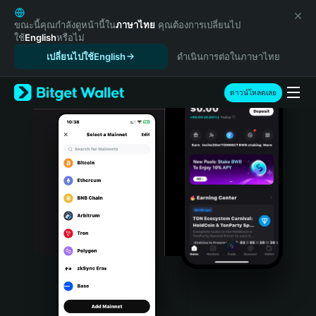
English
日本語
ขณะนี้คุณกำลังดูหน้านี้ใน
ภาษาไทย
คุณต้องการเปลี่ยนไป
ใช้
English
หรือไม่
Tiếng Việt
เปลี่ยนไปใช้English
ดำเนินการต่อในภาษาไทย
Русский
Español (Latinoamérica)
Türkçe
ดาวน์โหลดเลย
Italiano
Français
Deutsch
简体中文
繁體中文
Português (Portugal)
Bahasa Indonesia
ภาษาไทย
हिन्दी
বাংলা
Español
Português (Brasil)
Español (Argentina)