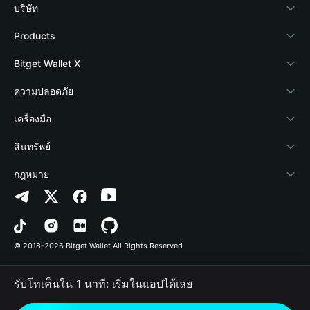
บริษัท
เกี่ยวกับ Bitget Wallet
Products
Blog
Crypto Card
Bitget Wallet X
Academy
Stablecoin Earn
นักพัฒนา
ความปลอดภัย
ข่าวสารด้านคริปโต
Payfi Crypto
เชื่อมต่อ Wallet
Protection Fund
เครื่องมือ
ศูนย์ช่วยเหลือ
Crypto Swap API
Bitget Wallet Pay
เทคโนโลยีความปลอดภัย
ซื้อคริปโต
สินทรัพย์
ติดต่อเรา
Altcoin Season Index
ลิสต์โปรเจกต์
การตรวจจับการอนุญาต
Arbitrum
กฎหมาย
ทรัพยากรข้อมูลของแบรนด์
Prediction Markets
การตรวจจับสัญญา
Avalanche
นโยบายความเป็นส่วนตัว
อาชีพ
DApp
การโอนเป็นชุด
Bitcoin
ข้อตกลงในการใช้บริการ
© 2018-2026 Bitget Wallet All Rights Reserved
การยืนยันช่องทางอย่างเป็นทางการ
Trade
BNB Chain
Risk Disclosure
รับโทเค็นใน 1 นาที: เริ่มในแอปได้เลย
RWA
Polygon