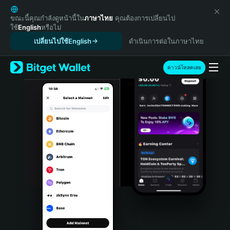
English
日本語
ขณะนี้คุณกำลังดูหน้านี้ใน
ภาษาไทย
คุณต้องการเปลี่ยนไป
ใช้
English
หรือไม่
Tiếng Việt
เปลี่ยนไปใช้English
ดำเนินการต่อในภาษาไทย
Русский
Español (Latinoamérica)
Türkçe
ดาวน์โหลดเลย
Italiano
Français
Deutsch
简体中文
繁體中文
Português (Portugal)
Bahasa Indonesia
ภาษาไทย
हिन्दी
বাংলা
Español
Português (Brasil)
Español (Argentina)