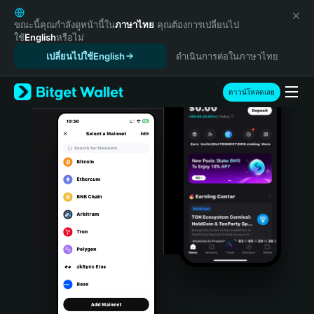
English
日本語
ขณะนี้คุณกำลังดูหน้านี้ใน
ภาษาไทย
คุณต้องการเปลี่ยนไป
ใช้
English
หรือไม่
Tiếng Việt
เปลี่ยนไปใช้English
ดำเนินการต่อในภาษาไทย
Русский
Español (Latinoamérica)
Türkçe
ดาวน์โหลดเลย
Italiano
Français
Deutsch
简体中文
繁體中文
Português (Portugal)
Bahasa Indonesia
ภาษาไทย
हिन्दी
বাংলা
Español
Português (Brasil)
Español (Argentina)