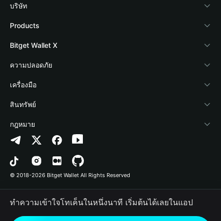
บริษัท
เกี่ยวกับ Bitget Wallet
Products
Blog
Crypto Card
Bitget Wallet X
Academy
Stablecoin Earn
นักพัฒนา
ความปลอดภัย
ข่าวสารด้านคริปโต
Payfi Crypto
เชื่อมต่อ Wallet
Protection Fund
เครื่องมือ
ศูนย์ช่วยเหลือ
Crypto Swap API
Bitget Wallet Pay
เทคโนโลยีความปลอดภัย
ซื้อคริปโต
สินทรัพย์
ติดต่อเรา
Altcoin Season Index
ลิสต์โปรเจกต์
การตรวจจับการอนุญาต
Arbitrum
กฎหมาย
ทรัพยากรข้อมูลของแบรนด์
Prediction Markets
การตรวจจับสัญญา
Avalanche
นโยบายความเป็นส่วนตัว
อาชีพ
DApp
การโอนเป็นชุด
Bitcoin
ข้อตกลงในการใช้บริการ
© 2018-2026 Bitget Wallet All Rights Reserved
การยืนยันช่องทางอย่างเป็นทางการ
Trade
BNB Chain
Risk Disclosure
ทำความเข้าใจโทเค็นในหนึ่งนาที เริ่มต้นได้เลยในแอป
RWA
Polygon