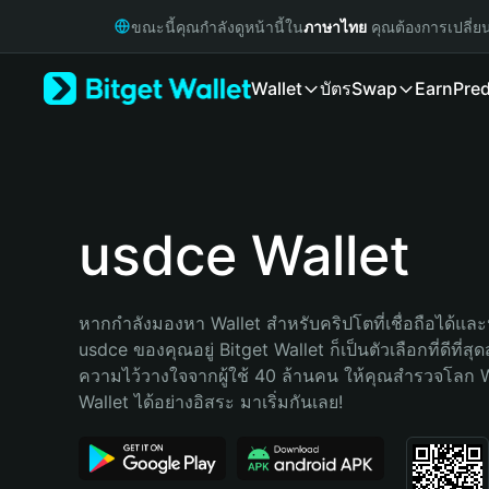
English
ขณะนี้คุณกำลังดูหน้านี้ใน
ภาษาไทย
คุณต้องการเปลี่ย
日本語
Tiếng Việt
Wallet
บัตร
Swap
Earn
Pred
Русский
Español (Latinoamérica)
Türkçe
Italiano
Français
Deutsch
usdce Wallet
简体中文
繁體中文
Português (Portugal)
หากกำลังมองหา Wallet สำหรับคริปโตที่เชื่อถือได้และป
Bahasa Indonesia
usdce ของคุณอยู่ Bitget Wallet ก็เป็นตัวเลือกที่ดีที่สุ
ภาษาไทย
ความไว้วางใจจากผู้ใช้ 40 ล้านคน ให้คุณสำรวจโลก 
हिन्दी
Wallet ได้อย่างอิสระ มาเริ่มกันเลย!
বাংলা
Español
Português (Brasil)
Español (Argentina)