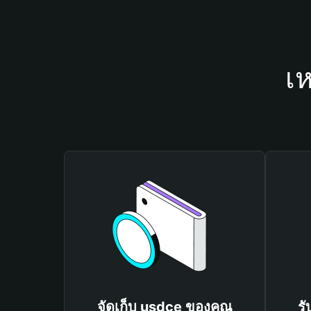
เห
จัดเก็บ usdce ของคุณ
รั