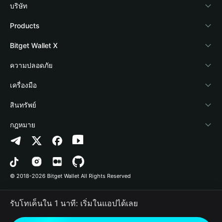
บริษัท
เกี่ยวกับ Bitget Wallet
Products
Blog
Crypto Card
Bitget Wallet X
Academy
Stablecoin Earn
นักพัฒนา
ความปลอดภัย
ข่าวสารด้านคริปโต
Payfi Crypto
เชื่อมต่อ Wallet
Protection Fund
เครื่องมือ
ศูนย์ช่วยเหลือ
Crypto Swap API
Bitget Wallet Pay
เทคโนโลยีความปลอดภัย
ซื้อคริปโต
สินทรัพย์
ติดต่อเรา
Altcoin Season Index
ลิสต์โปรเจกต์
การตรวจจับการอนุญาต
Arbitrum
กฎหมาย
ทรัพยากรข้อมูลของแบรนด์
Prediction Markets
การตรวจจับสัญญา
Avalanche
นโยบายความเป็นส่วนตัว
อาชีพ
DApp
การโอนเป็นชุด
Bitcoin
ข้อตกลงในการใช้บริการ
© 2018-2026 Bitget Wallet All Rights Reserved
การยืนยันช่องทางอย่างเป็นทางการ
Trade
BNB Chain
Risk Disclosure
รับโทเค็นใน 1 นาที: เริ่มในแอปได้เลย
RWA
Polygon