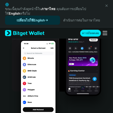
English
日本語
ขณะนี้คุณกำลังดูหน้านี้ใน
ภาษาไทย
คุณต้องการเปลี่ยนไป
ใช้
English
หรือไม่
Tiếng Việt
เปลี่ยนไปใช้English
ดำเนินการต่อในภาษาไทย
Русский
Español (Latinoamérica)
Türkçe
ดาวน์โหลดเลย
Italiano
Français
Deutsch
简体中文
繁體中文
Português (Portugal)
Bahasa Indonesia
ภาษาไทย
हिन्दी
বাংলা
Español
Português (Brasil)
Español (Argentina)