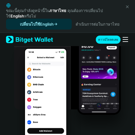
English
日本語
ขณะนี้คุณกำลังดูหน้านี้ใน
ภาษาไทย
คุณต้องการเปลี่ยนไป
ใช้
English
หรือไม่
Tiếng Việt
เปลี่ยนไปใช้English
ดำเนินการต่อในภาษาไทย
Русский
Español (Latinoamérica)
Türkçe
ดาวน์โหลดเลย
Italiano
Français
Deutsch
简体中文
繁體中文
Português (Portugal)
Bahasa Indonesia
ภาษาไทย
हिन्दी
বাংলা
Español
Português (Brasil)
Español (Argentina)