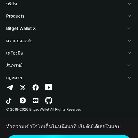
บริษัท
เกี่ยวกับ Bitget Wallet
Products
Blog
Crypto Card
Bitget Wallet X
Academy
Stablecoin Earn
นักพัฒนา
ความปลอดภัย
ข่าวสารด้านคริปโต
Payfi Crypto
เชื่อมต่อ Wallet
Protection Fund
เครื่องมือ
ศูนย์ช่วยเหลือ
Crypto Swap API
Bitget Wallet Pay
เทคโนโลยีความปลอดภัย
ซื้อคริปโต
สินทรัพย์
ติดต่อเรา
Altcoin Season Index
ลิสต์โปรเจกต์
การตรวจจับการอนุญาต
Arbitrum
กฎหมาย
ทรัพยากรข้อมูลของแบรนด์
Prediction Markets
การตรวจจับสัญญา
Avalanche
นโยบายความเป็นส่วนตัว
อาชีพ
DApp
การโอนเป็นชุด
Bitcoin
ข้อตกลงในการใช้บริการ
© 2018-2026 Bitget Wallet All Rights Reserved
การยืนยันช่องทางอย่างเป็นทางการ
Trade
BNB Chain
Risk Disclosure
ทำความเข้าใจโทเค็นในหนึ่งนาที เริ่มต้นได้เลยในแอป
RWA
Polygon