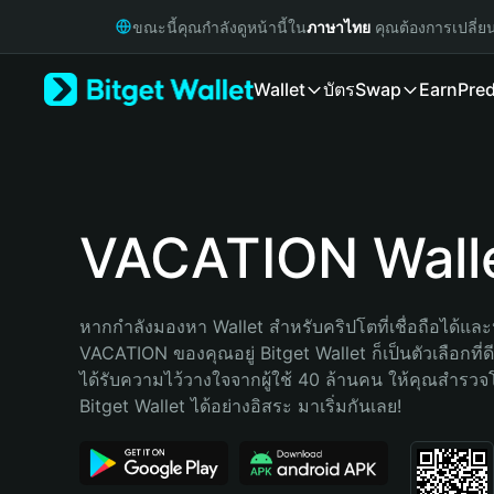
English
ขณะนี้คุณกำลังดูหน้านี้ใน
ภาษาไทย
คุณต้องการเปลี่ย
日本語
Tiếng Việt
Wallet
บัตร
Swap
Earn
Pred
Русский
Español (Latinoamérica)
Türkçe
Italiano
Français
Deutsch
VACATION Wall
简体中文
繁體中文
Português (Portugal)
หากกำลังมองหา Wallet สำหรับคริปโตที่เชื่อถือได้และป
Bahasa Indonesia
VACATION ของคุณอยู่ Bitget Wallet ก็เป็นตัวเลือกที่ดี
ภาษาไทย
ได้รับความไว้วางใจจากผู้ใช้ 40 ล้านคน ให้คุณสำรว
हिन्दी
Bitget Wallet ได้อย่างอิสระ มาเริ่มกันเลย!
বাংলা
Español
Português (Brasil)
Español (Argentina)